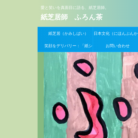
愛と笑いを真面目に語る、紙芝居師。
紙芝居師 ふろん茶
紙芝居（かみしばい）
日本文化（にほんぶんか
笑顔をデリバリー：「紙シ
お問い合わせ
バーイーツ」支援クーポン
募集開始！