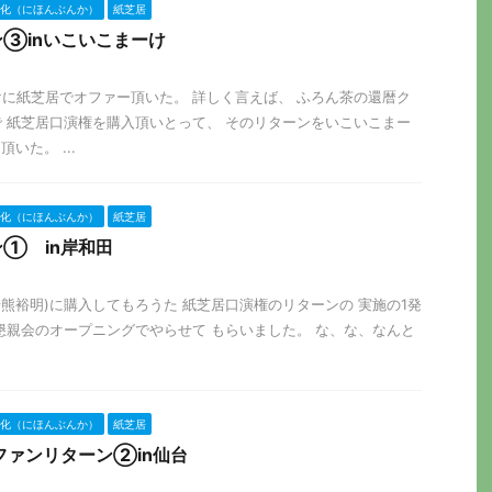
化（にほんぶんか）
紙芝居
③inいこいこまーけ
ーけに紙芝居でオファー頂いた。 詳しく言えば、 ふろん茶の還暦ク
 紙芝居口演権を購入頂いとって、 そのリターンをいこいこまー
いた。 ...
化（にほんぶんか）
紙芝居
① in岸和田
ゃん(岩熊裕明)に購入してもろうた 紙芝居口演権のリターンの 実施の1発
懇親会のオープニングでやらせて もらいました。 な、な、なんと
化（にほんぶんか）
紙芝居
ファンリターン②in仙台