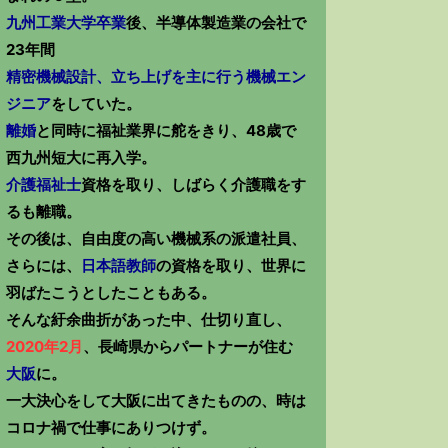
九州工業大学卒業
後、半導体製造業の会社で
23年間
精密機械設計、立ち上げを主に行う機械エン
ジニア
をしていた。
離婚
と同時に福祉業界に舵をきり、48歳で
西九州短大に再入学。
介護福祉士
資格を取り、しばらく介護職をす
るも離職。
その後は、自由度の高い機械系の派遣社員、
さらには、
日本語教師
の資格を取り、世界に
羽ばたこうとしたこともある。
そんな紆余曲折があった中、仕切り直し、
2020年2月
、長崎県からパートナーが住む
大阪
に。
一大決心をして大阪に出てきたものの、時は
コロナ禍で仕事にありつけず。