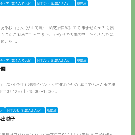
ティア（ぼらんてぃあ）
日本文化（にほんぶんか）
紙芝居
ある杉山さん (杉山尚輝) に紙芝居口演に出て 来ませんか？ と誘
寺さんに 初めて行ってきた。 かなりの大雨の中、たくさんの 親
いた ...
ティア（ぼらんてぃあ）
日本文化（にほんぶんか）
紙芝居
公園
靭公園』 2024 今年も地域イベント活性化みたいな 感じでふろん茶の紙
0月12日(土) 15:00〜15:30 ...
メ
日本文化（にほんぶんか）
紙芝居
ル出囃子
話術＆健康系マジシャン ハッピーマウスKAZUさん(齋藤 和文)が 作っ