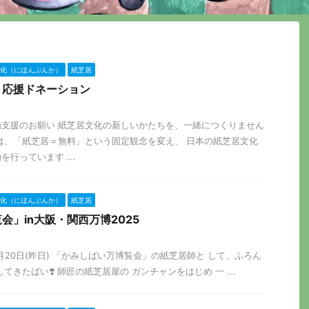
化（にほんぶんか）
紙芝居
】応援ドネーション
支援のお願い 紙芝居文化の新しいかたちを、一緒につくりません
は、「紙芝居＝無料」という固定観念を変え、 日本の紙芝居文化
行っています ...
化（にほんぶんか）
紙芝居
会」in大阪・関西万博2025
4月20日(昨日) 「かみしばい万博覧会」の紙芝居師と して、ふろん
てきたばい❣️ 師匠の紙芝居屋の ガンチャンをはじめ 一 ...