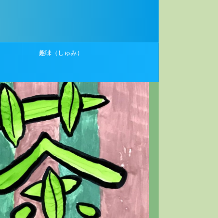
）
趣味（しゅみ）