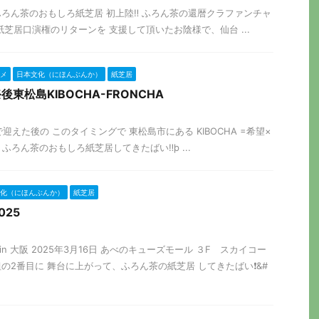
台市でふろん茶のおもしろ紙芝居 初上陸‼️ ふろん茶の還暦クラファンチャ
芝居口演権のリターンを 支援して頂いたお陰様で、仙台 ...
メ
日本文化（にほんぶんか）
紙芝居
後東松島KIBOCHA-FRONCHA
を仙台で迎えた後の このタイミングで 東松島市にある KIBOCHA =希望×
 で ふろん茶のおもしろ紙芝居してきたばい‼þ ...
化（にほんぶんか）
紙芝居
25
in 大阪 2025年3月16日 あべのキューズモール ３F スカイコー
の2番目に 舞台に上がって、ふろん茶の紙芝居 してきたばい❗&#