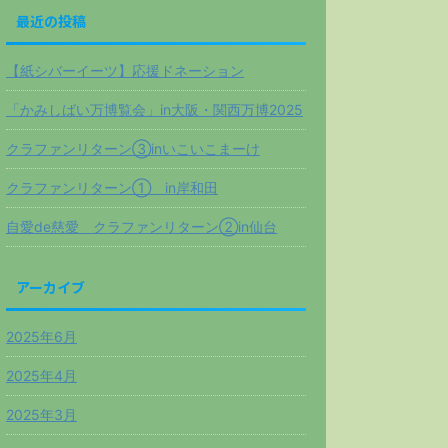
最近の投稿
【紙シバーイーツ】応援ドネーション
「かみしばい万博覧会」in大阪・関西万博2025
クラファンリターン③inいこいこまーけ
クラファンリターン① in岸和田
自愛de慈愛 クラファンリターン②in仙台
アーカイブ
2025年6月
2025年4月
2025年3月