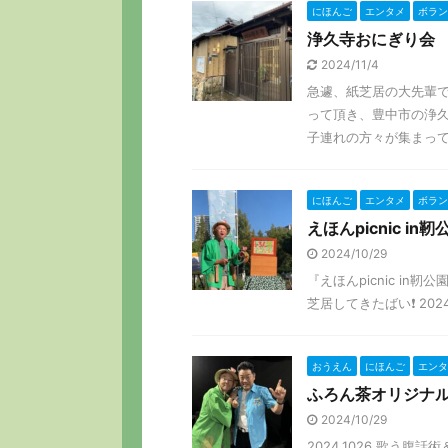
にほんご
エンタメ
ボラン
浄久寺おにぎり会
2024/11/4
急遽、紙芝居の大先輩で
って頂き、豊中市の浄久
子連れの方々が集まって頂
にほんご
エンタメ
ボラン
えほんpicnic in靭
2024/10/29
『えほんpicnic in
芝居してきたばい❗️ 2024年1
おうえん
にほんご
エンタ
ふろん茶オリジナ
2024/10/29
2024.1026 歌う腹