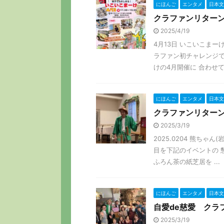
にほんご
エンタメ
日本文
クラファンリターン
2025/4/19
4月13日 いこいこま
ラファン初チャレンジで
けの4月開催に 合わせて頂
にほんご
エンタメ
日本文
クラファンリターン
2025/3/19
2025.0204 熊ち
目を下記のイベントの 
ふろん茶の紙芝居を ...
にほんご
エンタメ
日本文
自愛de慈愛 クラ
2025/3/19