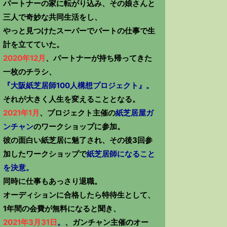
パートナーの家に転がり込み、その娘さんと
三人で奇妙な共同生活をし、
やっと見つけたスーパーでパートの仕事で生
計を立てていた。
2020年12月
、パートナーが持ち帰ってきた
一枚のチラシ、
『大阪紙芝居師100人構想プロジェクト』。
それが大きく人生を変えることとなる。
2021年1月
、プロジェクト主催の
紙芝居屋ガ
ンチャン
のワークショップに参加。
彼の面白い紙芝居に魅了され、その後3回参
加したワークショップで
紙芝居師になること
を決意。
同時に仕事もあっさり退職。
オーディションに合格したら特待生として、
1年間の会費が無料になると聞き、
2021年3月31日
。
、ガンチャン主催のオー