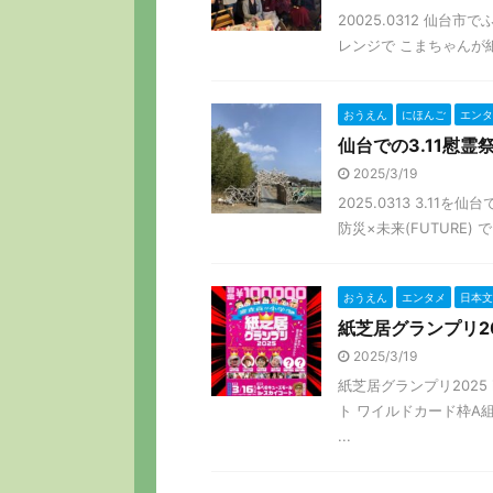
20025.0312 仙
レンジで こまちゃんが紙
おうえん
にほんご
エンタ
仙台での3.11慰霊祭
2025/3/19
2025.0313 3.11
防災×未来(FUTURE)
おうえん
エンタメ
日本文
紙芝居グランプリ20
2025/3/19
紙芝居グランプリ2025 
ト ワイルドカード枠A組
...