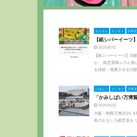
おうえん
エンタメ
日本文
【紙シバーイーツ
2025/6/12
【紙シバーイーツ】活動
か。 紙芝居師ふろん茶
を持続・発展させる活動を
にほんご
エンタメ
日本文
「かみしばい万博覧
2025/4/22
大阪・関西万博2025 
茶のおもしろ紙芝居を し