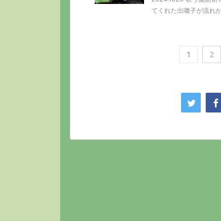
てくれた出囃子が流れかも
1
2