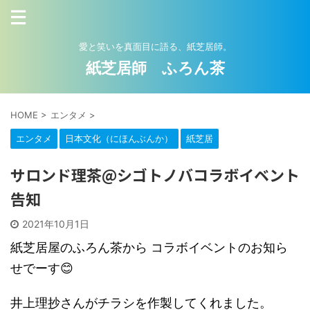
愛と笑いを真面目に語る、紙芝居師。
紙芝居師 ふろん茶
HOME
>
エンタメ
>
エンタメ
日本文化（にほんぶんか）
紙芝居
サロンド理茶@シゴトノバコラボイベント
告知
2021年10月1日
紙芝居屋のふろん茶
から コラボイベントのお知ら
せでーす😊
井上理抄さんがチラシを作製してくれました。