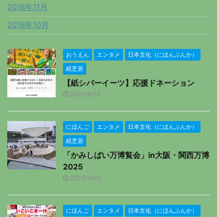
2018年11月
2018年10月
おうえん
エンタメ
日本文化（にほんぶんか）
紙芝居
【紙シバーイーツ】応援ドネーション
2025/6/12
にほんご
エンタメ
日本文化（にほんぶんか）
紙芝居
「かみしばい万博覧会」in大阪・関西万博
2025
2025/4/22
にほんご
エンタメ
日本文化（にほんぶんか）