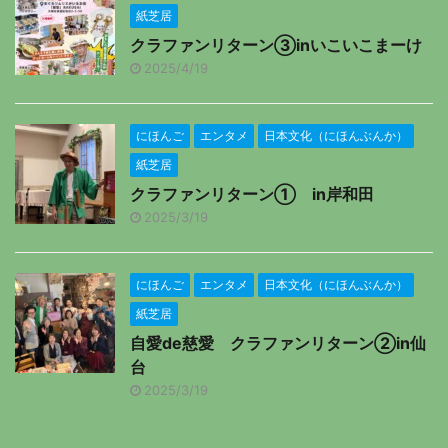
紙芝居
クラファンリターン③inいこいこまーけ
2025/4/19
にほんご
エンタメ
日本文化（にほんぶんか）
紙芝居
クラファンリターン① in岸和田
2025/3/19
にほんご
エンタメ
日本文化（にほんぶんか）
紙芝居
自愛de慈愛 クラファンリターン②in仙
台
2025/3/19