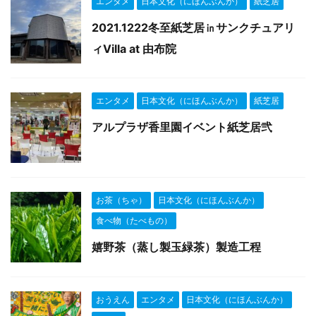
エンタメ
日本文化（にほんぶんか）
紙芝居
2021.1222冬至紙芝居㏌サンクチュアリ
ィVilla at 由布院
エンタメ
日本文化（にほんぶんか）
紙芝居
アルプラザ香里園イベント紙芝居弐
お茶（ちゃ）
日本文化（にほんぶんか）
食べ物（たべもの）
嬉野茶（蒸し製玉緑茶）製造工程
おうえん
エンタメ
日本文化（にほんぶんか）