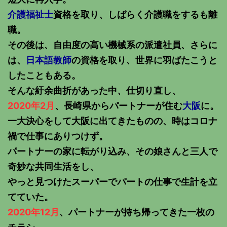
介護福祉士
資格を取り、しばらく介護職をするも離
職。
その後は、自由度の高い機械系の派遣社員、さらに
は、
日本語教師
の資格を取り、世界に羽ばたこうと
したこともある。
そんな紆余曲折があった中、仕切り直し、
2020年2月
、長崎県からパートナーが住む
大阪
に。
一大決心をして大阪に出てきたものの、時はコロナ
禍で仕事にありつけず。
パートナーの家に転がり込み、その娘さんと三人で
奇妙な共同生活をし、
やっと見つけたスーパーでパートの仕事で生計を立
てていた。
2020年12月
、パートナーが持ち帰ってきた一枚の