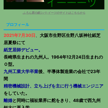
ふろん茶の紙シバ−イーツのサイトはこちらから
プロフィール
2021年7月30日
、
大阪市生野区生野八坂神社紙芝
居夏祭にて
紙芝居師デビュー。
長崎県生まれの九州人。1964年12月24日生まれの
Ｏ型。
九州工業大学卒業
後、半導体製造業の会社で23年
間
精密機械設計、立ち上げを主に行う機械エンジニア
をしていた。
離婚
と同時に福祉業界に舵をきり、48歳で西九州
短大に再入学。