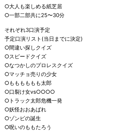
○大人も楽しめる紙芝居
○一部二部共に25〜30分
それぞれ3口演予定
予定口演リスト(当日までに決定)
○間違い探しクイズ
○スピードクイズ
○なつかしのプロレスクイズ
○マッチョ売りの少女
○もももももも太郎
○口裂け女vs○○○○
○トラック太郎危機一発
○妖怪おおあばれ
○ゾンビの誕生
○呪いのももたろう