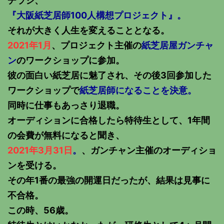
チラシ、
『大阪紙芝居師100人構想プロジェクト』。
それが大きく人生を変えることとなる。
2021年1月
、プロジェクト主催の
紙芝居屋ガンチャ
ン
のワークショップに参加。
彼の面白い紙芝居に魅了され、その後3回参加した
ワークショップで
紙芝居師になることを決意。
同時に仕事もあっさり退職。
オーディションに合格したら特待生として、1年間
の会費が無料になると聞き、
2021年3月31日
。
、ガンチャン主催のオーディショ
ンを受ける。
その年1番の最強の開運日だったが、結果は見事に
不合格。
この時、56歳。