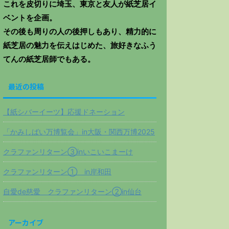
これを皮切りに埼玉、東京と友人が紙芝居イ
ベントを企画。
その後も周りの人の後押しもあり、精力的に
紙芝居の魅力を伝えはじめた、旅好きなふう
てんの紙芝居師でもある。
最近の投稿
【紙シバーイーツ】応援ドネーション
「かみしばい万博覧会」in大阪・関西万博2025
クラファンリターン③inいこいこまーけ
クラファンリターン① in岸和田
自愛de慈愛 クラファンリターン②in仙台
アーカイブ