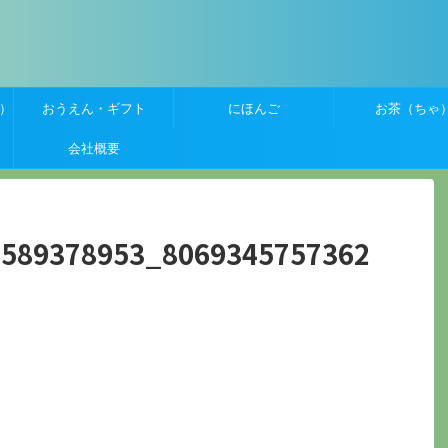
）
おうえん・ギフト
にほんご
お茶（ちゃ
会社概要
5589378953_8069345757362