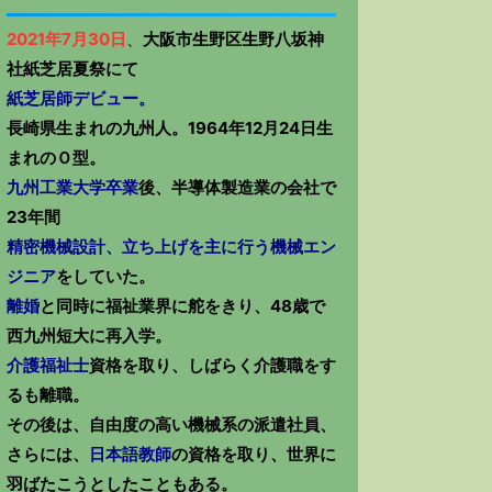
2021年7月30日
、
大阪市生野区生野八坂神
社紙芝居夏祭にて
紙芝居師デビュー。
長崎県生まれの九州人。1964年12月24日生
まれのＯ型。
九州工業大学卒業
後、半導体製造業の会社で
23年間
精密機械設計、立ち上げを主に行う機械エン
ジニア
をしていた。
離婚
と同時に福祉業界に舵をきり、48歳で
西九州短大に再入学。
介護福祉士
資格を取り、しばらく介護職をす
るも離職。
その後は、自由度の高い機械系の派遣社員、
さらには、
日本語教師
の資格を取り、世界に
羽ばたこうとしたこともある。