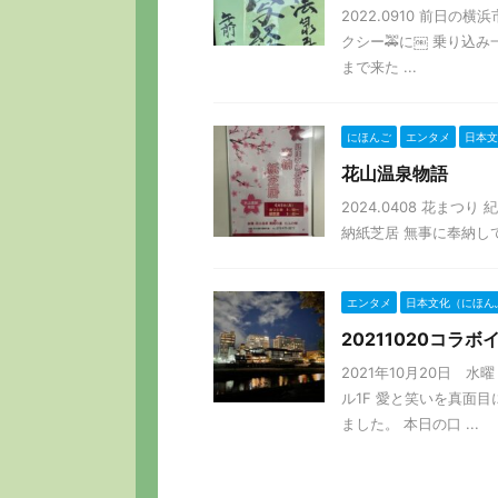
2022.0910 前日
クシー🚕に￼ 乗り込
まで来た ...
にほんご
エンタメ
日本文
花山温泉物語
2024.0408 花まつ
納紙芝居 無事に奉納して
エンタメ
日本文化（にほん
20211020コ
2021年10月20日 
ル1F 愛と笑いを真面
ました。 本日の口 ...