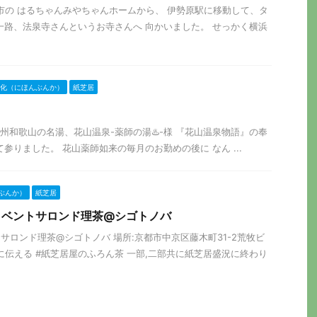
の横浜市の はるちゃんみやちゃんホームから、 伊勢原駅に移動して、タ
み一路、法泉寺さんというお寺さんへ 向かいました。 せっかく横浜
化（にほんぶんか）
紙芝居
り 紀州和歌山の名湯、花山温泉-薬師の湯♨️-様 『花山温泉物語』の奉
参りました。 花山薬師如来の毎月のお勤めの後に なん ...
ぶんか）
紙芝居
ラボイベントサロンド理茶@シゴトノバ
水曜 サロンド理茶@シゴトノバ 場所:京都市中京区藤木町31-2荒牧ビ
目に伝える #紙芝居屋のふろん茶 一部,二部共に紙芝居盛況に終わり