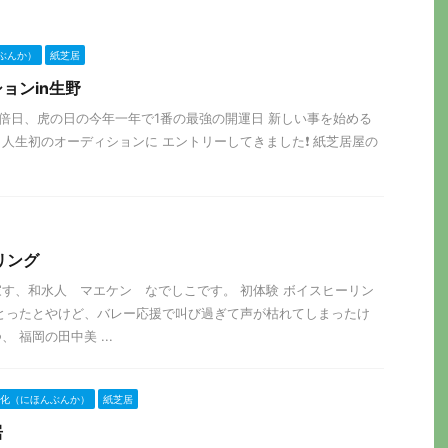
ぶんか）
紙芝居
ョンin生野
万倍日、虎の日の今年一年で1番の最強の開運日 新しい事を始める
人生初のオーディションに エントリーしてきました❗️ 紙芝居屋の
リング
す、和水人 マエケン なでしこです。 初体験 ボイスヒーリン
とったとやけど、バレー応援で叫び過ぎて声が枯れてしまったけ
 福岡の田中美 ...
化（にほんぶんか）
紙芝居
居