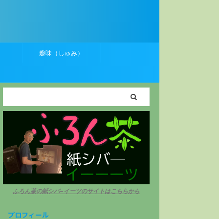
）
趣味（しゅみ）
ふろん茶の紙シバ−イーツのサイトはこちらから
プロフィール