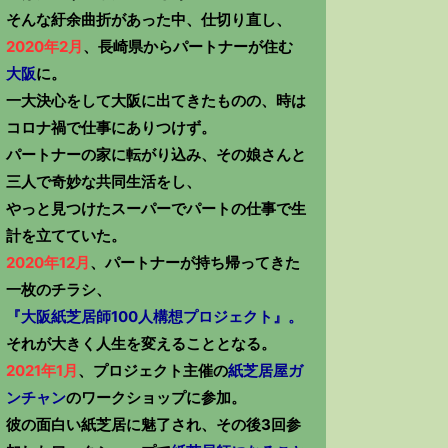
そんな紆余曲折があった中、仕切り直し、
2020年2月
、長崎県からパートナーが住む
大阪
に。
一大決心をして大阪に出てきたものの、時は
コロナ禍で仕事にありつけず。
パートナーの家に転がり込み、その娘さんと
三人で奇妙な共同生活をし、
やっと見つけたスーパーでパートの仕事で生
計を立てていた。
2020年12月
、パートナーが持ち帰ってきた
一枚のチラシ、
『大阪紙芝居師100人構想プロジェクト』。
それが大きく人生を変えることとなる。
2021年1月
、プロジェクト主催の
紙芝居屋ガ
ンチャン
のワークショップに参加。
彼の面白い紙芝居に魅了され、その後3回参