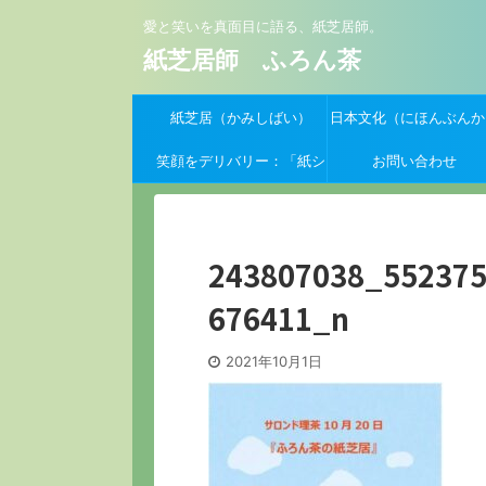
愛と笑いを真面目に語る、紙芝居師。
紙芝居師 ふろん茶
紙芝居（かみしばい）
日本文化（にほんぶんか
笑顔をデリバリー：「紙シ
お問い合わせ
バーイーツ」支援クーポン
募集開始！
243807038_55237
676411_n
2021年10月1日