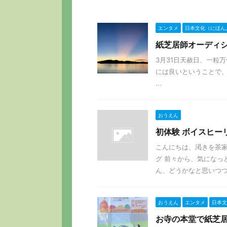
エンタメ
日本文化（にほん
紙芝居師オーディシ
3月31日天赦日、一粒
には良いということで、
...
おうえん
初体験 ボイスヒー
こんにちは、渇きを茶家
グ 前々から、気になっ
ん、どうかなと思いつつ、
おうえん
エンタメ
日本文
お寺の本堂で紙芝