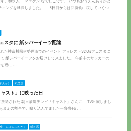
す、和水人 マエケン なでしこです。 いつもおうえんありがと
スティングを延長しました。 5日目からは回復食に戻していくつ
フェスタに 紙シバーイーツ配達
催された神奈川県伊勢原市でのイベント フォレストSDGsフェスタに
て 紙シバーイーツをお届けして来ました。 午前中のサッカーの
観に ...
ぶんか）
紙芝居
キャスト」に映った日
月1日に放送された 朝日放送テレビ『キャスト』さんに、 TV出演しまし
ぁまぁの割合で、映り込んでましたー😄😄Ƕ ...
化（にほんぶんか）
紙芝居