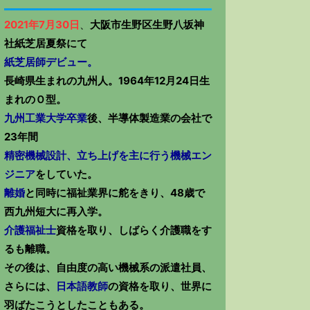
2021年7月30日
、
大阪市生野区生野八坂神
社紙芝居夏祭にて
紙芝居師デビュー。
長崎県生まれの九州人。1964年12月24日生
まれのＯ型。
九州工業大学卒業
後、半導体製造業の会社で
23年間
精密機械設計、立ち上げを主に行う機械エン
ジニア
をしていた。
離婚
と同時に福祉業界に舵をきり、48歳で
西九州短大に再入学。
介護福祉士
資格を取り、しばらく介護職をす
るも離職。
その後は、自由度の高い機械系の派遣社員、
さらには、
日本語教師
の資格を取り、世界に
羽ばたこうとしたこともある。