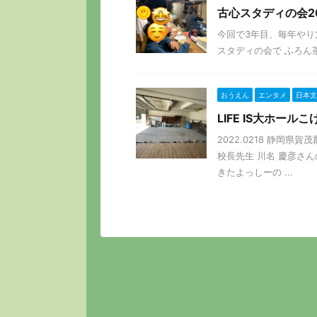
古心スタディの会2
今回で3年目、毎年やり方を
スタディの会で ふろん茶
おうえん
エンタメ
日本文
LIFE IS大ホー
2022.0218 静岡県
校長先生 川名 慶彦さ
きたよっしーの ...