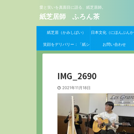
愛と笑いを真面目に語る、紙芝居師。
紙芝居師 ふろん茶
紙芝居（かみしばい）
日本文化（にほんぶんか
笑顔をデリバリー：「紙シ
お問い合わせ
バーイーツ」支援クーポン
募集開始！
IMG_2690
2021年11月18日