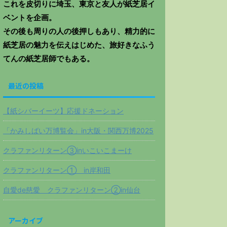
これを皮切りに埼玉、東京と友人が紙芝居イ
ベントを企画。
その後も周りの人の後押しもあり、精力的に
紙芝居の魅力を伝えはじめた、旅好きなふう
てんの紙芝居師でもある。
最近の投稿
【紙シバーイーツ】応援ドネーション
「かみしばい万博覧会」in大阪・関西万博2025
クラファンリターン③inいこいこまーけ
クラファンリターン① in岸和田
自愛de慈愛 クラファンリターン②in仙台
アーカイブ