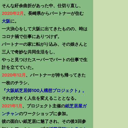
そんな紆余曲折があった中、仕切り直し、
2020年2月
、長崎県からパートナーが住む
大阪
に。
一大決心をして大阪に出てきたものの、時は
コロナ禍で仕事にありつけず。
パートナーの家に転がり込み、その娘さんと
三人で奇妙な共同生活をし、
やっと見つけたスーパーでパートの仕事で生
計を立てていた。
2020年12月
、パートナーが持ち帰ってきた
一枚のチラシ、
『大阪紙芝居師100人構想プロジェクト』。
それが大きく人生を変えることとなる。
2021年1月
、プロジェクト主催の
紙芝居屋ガ
ンチャン
のワークショップに参加。
彼の面白い紙芝居に魅了され、その後3回参