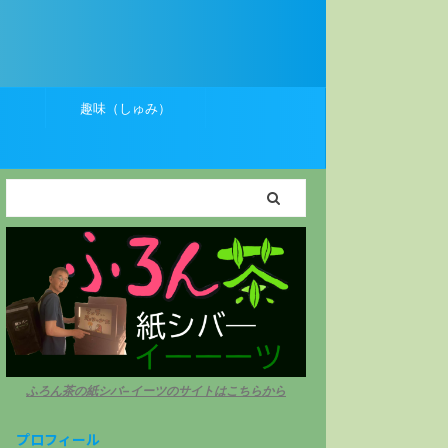
）
趣味（しゅみ）
ふろん茶の紙シバ−イーツのサイトはこちらから
プロフィール