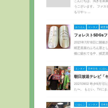
こんにちは、渇きを茶家
うございます。 ファ
もりやっ ...
おうえん
エンタメ
紙芝居
フォレストSDGs
2021年7月18日に開
紙芝居屋のふろん茶とし
後に疲れてる中、紙芝居を
エンタメ
日本文化（にほん
朝日放送テレビ「
20210902 昨夕9
た〜。 もとい、TVにま
にほんご
エンタメ
日本文