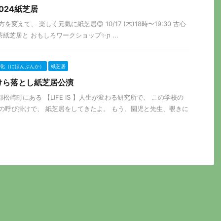
024紙芝居
変えて、 楽しく元氣に紙芝居😊 10/17 (木)18時〜19:30 古心
紙芝居と おもしろワークショップ✨ɲ ...
化（にほんぶんか）
紙芝居
ルこけら落とし紙芝居公演
賀茂郡松崎町にある 【LIFE IS 】人生が変わる研究所で、 この学校の
んの呼び掛けで、 紙芝居をしてきたよ。 もう、園児と先生、覗きに