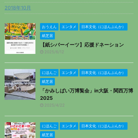
2018年10月
おうえん
エンタメ
日本文化（にほんぶんか）
紙芝居
【紙シバーイーツ】応援ドネーション
2025/6/12
にほんご
エンタメ
日本文化（にほんぶんか）
紙芝居
「かみしばい万博覧会」in大阪・関西万博
2025
2025/4/22
にほんご
エンタメ
日本文化（にほんぶんか）
紙芝居