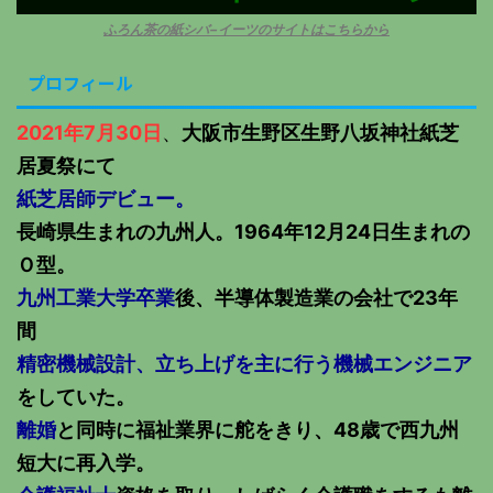
ふろん茶の紙シバ−イーツのサイトはこちらから
プロフィール
2021年7月30日
、
大阪市生野区生野八坂神社紙芝
居夏祭にて
紙芝居師デビュー。
長崎県生まれの九州人。1964年12月24日生まれの
Ｏ型。
九州工業大学卒業
後、半導体製造業の会社で23年
間
精密機械設計、立ち上げを主に行う機械エンジニア
をしていた。
離婚
と同時に福祉業界に舵をきり、48歳で西九州
短大に再入学。