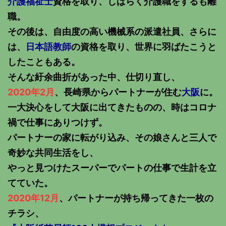
介護福祉士
資格を取り、しばらく介護職をするも離
職。
その後は、自由度の高い機械系の派遣社員、さらに
は、
日本語教師
の資格を取り、世界に羽ばたこうと
したこともある。
そんな紆余曲折があった中、仕切り直し、
2020年2月
、長崎県からパートナーが住む
大阪
に。
一大決心をして大阪に出てきたものの、時はコロナ
禍で仕事にありつけず。
パートナーの家に転がり込み、その娘さんと三人で
奇妙な共同生活をし、
やっと見つけたスーパーでパートの仕事で生計を立
てていた。
2020年12月
、パートナーが持ち帰ってきた一枚の
チラシ、