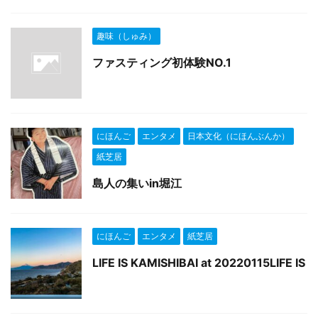
趣味（しゅみ）
ファスティング初体験NO.1
にほんご
エンタメ
日本文化（にほんぶんか）
紙芝居
島人の集いin堀江
にほんご
エンタメ
紙芝居
LIFE IS KAMISHIBAI at 20220115LIFE IS