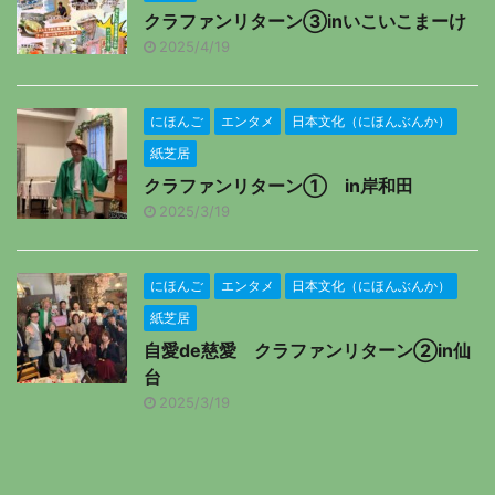
クラファンリターン③inいこいこまーけ
2025/4/19
にほんご
エンタメ
日本文化（にほんぶんか）
紙芝居
クラファンリターン① in岸和田
2025/3/19
にほんご
エンタメ
日本文化（にほんぶんか）
紙芝居
自愛de慈愛 クラファンリターン②in仙
台
2025/3/19