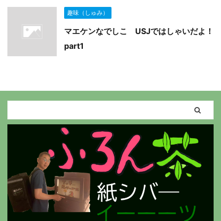
趣味（しゅみ）
マエケンなでしこ USJではしゃいだよ！
part1