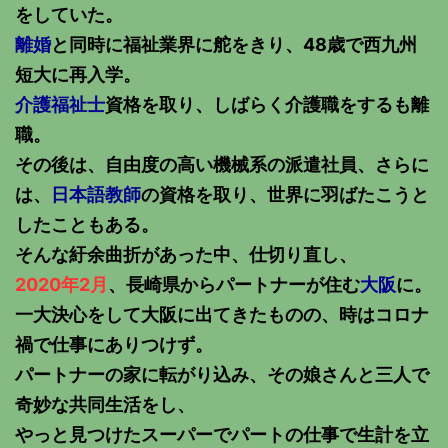
をしていた。
離婚
と同時に福祉業界に舵をきり、48歳で西九州
短大に再入学。
介護福祉士
資格を取り、しばらく介護職をするも離
職。
その後は、自由度の高い機械系の派遣社員、さらに
は、
日本語教師
の資格を取り、世界に羽ばたこうと
したこともある。
そんな紆余曲折があった中、仕切り直し、
2020年2月
、長崎県からパートナーが住む
大阪
に。
一大決心をして大阪に出てきたものの、時はコロナ
禍で仕事にありつけず。
パートナーの家に転がり込み、その娘さんと三人で
奇妙な共同生活をし、
やっと見つけたスーパーでパートの仕事で生計を立