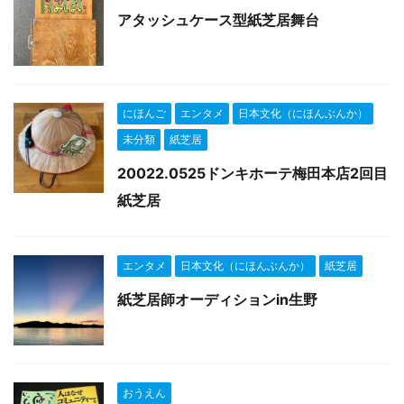
アタッシュケース型紙芝居舞台
にほんご
エンタメ
日本文化（にほんぶんか）
未分類
紙芝居
20022.0525ドンキホーテ梅田本店2回目
紙芝居
エンタメ
日本文化（にほんぶんか）
紙芝居
紙芝居師オーディションin生野
おうえん