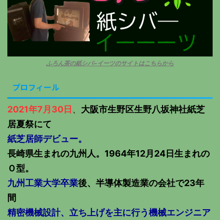
ふろん茶の紙シバ−イーツのサイトはこちらから
プロフィール
2021年7月30日
、
大阪市生野区生野八坂神社紙芝
居夏祭にて
紙芝居師デビュー。
長崎県生まれの九州人。1964年12月24日生まれの
Ｏ型。
九州工業大学卒業
後、半導体製造業の会社で23年
間
精密機械設計、立ち上げを主に行う機械エンジニア