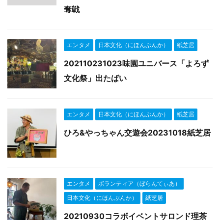
奪戦
エンタメ
日本文化（にほんぶんか）
紙芝居
202110231023味園ユニバース「よろず
文化祭」出たばい
エンタメ
日本文化（にほんぶんか）
紙芝居
ひろ&やっちゃん交遊会20231018紙芝居
エンタメ
ボランティア（ぼらんてぃあ）
日本文化（にほんぶんか）
紙芝居
20210930コラボイベントサロンド理茶