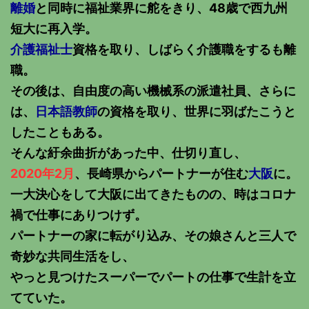
離婚
と同時に福祉業界に舵をきり、48歳で西九州
短大に再入学。
介護福祉士
資格を取り、しばらく介護職をするも離
職。
その後は、自由度の高い機械系の派遣社員、さらに
は、
日本語教師
の資格を取り、世界に羽ばたこうと
したこともある。
そんな紆余曲折があった中、仕切り直し、
2020年2月
、長崎県からパートナーが住む
大阪
に。
一大決心をして大阪に出てきたものの、時はコロナ
禍で仕事にありつけず。
パートナーの家に転がり込み、その娘さんと三人で
奇妙な共同生活をし、
やっと見つけたスーパーでパートの仕事で生計を立
てていた。