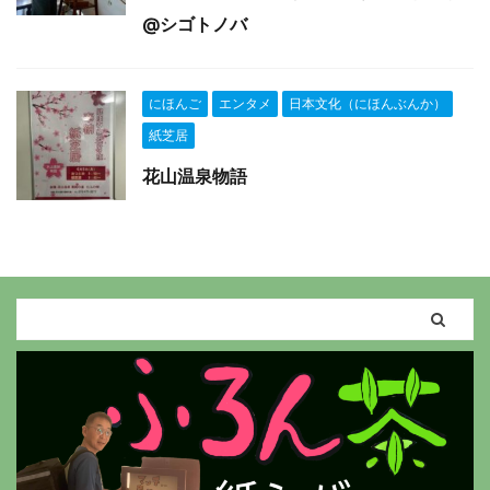
@シゴトノバ
にほんご
エンタメ
日本文化（にほんぶんか）
紙芝居
花山温泉物語