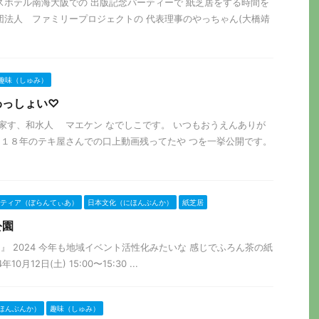
のスイスホテル南海大阪での 出版記念パーティーで 紙芝居をする時間を
社団法人 ファミリープロジェクトの 代表理事のやっちゃん(大橋靖
趣味（しゅみ）
わっしょい♡
家す、和水人 マエケン なでしこです。 いつもおうえんありが
１８年のテキ屋さんでの口上動画残ってたや つを一挙公開です。
ティア（ぼらんてぃあ）
日本文化（にほんぶんか）
紙芝居
公園
靭公園』 2024 今年も地域イベント活性化みたいな 感じでふろん茶の紙
0月12日(土) 15:00〜15:30 ...
ほんぶんか）
趣味（しゅみ）