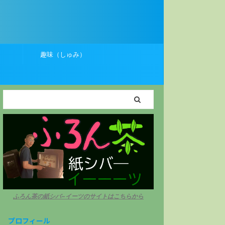
）
趣味（しゅみ）
ふろん茶の紙シバ−イーツのサイトはこちらから
プロフィール