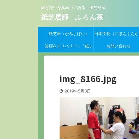
愛と笑いを真面目に語る、紙芝居師。
紙芝居師 ふろん茶
紙芝居（かみしばい）
日本文化（にほんぶんか
笑顔をデリバリー：「紙シ
お問い合わせ
バーイーツ」支援クーポン
募集開始！
img_8166.jpg
2019年5月8日