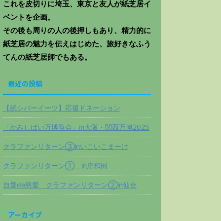
これを皮切りに埼玉、東京と友人が紙芝居イ
ベントを企画。
その後も周りの人の後押しもあり、精力的に
紙芝居の魅力を伝えはじめた、旅好きなふう
てんの紙芝居師でもある。
最近の投稿
【紙シバーイーツ】応援ドネーション
「かみしばい万博覧会」in大阪・関西万博2025
クラファンリターン③inいこいこまーけ
クラファンリターン① in岸和田
自愛de慈愛 クラファンリターン②in仙台
アーカイブ