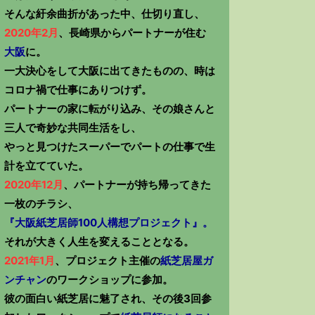
そんな紆余曲折があった中、仕切り直し、
2020年2月
、長崎県からパートナーが住む
大阪
に。
一大決心をして大阪に出てきたものの、時は
コロナ禍で仕事にありつけず。
パートナーの家に転がり込み、その娘さんと
三人で奇妙な共同生活をし、
やっと見つけたスーパーでパートの仕事で生
計を立てていた。
2020年12月
、パートナーが持ち帰ってきた
一枚のチラシ、
『大阪紙芝居師100人構想プロジェクト』。
それが大きく人生を変えることとなる。
2021年1月
、プロジェクト主催の
紙芝居屋ガ
ンチャン
のワークショップに参加。
彼の面白い紙芝居に魅了され、その後3回参