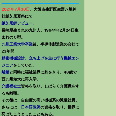
2021年7月30日
、
大阪市生野区生野八坂神
社紙芝居夏祭にて
紙芝居師デビュー。
長崎県生まれの九州人。1964年12月24日生
まれのＯ型。
九州工業大学卒業
後、半導体製造業の会社で
23年間
精密機械設計、立ち上げを主に行う機械エン
ジニア
をしていた。
離婚
と同時に福祉業界に舵をきり、48歳で
西九州短大に再入学。
介護福祉士
資格を取り、しばらく介護職をす
るも離職。
その後は、自由度の高い機械系の派遣社員、
さらには、
日本語教師
の資格を取り、世界に
羽ばたこうとしたこともある。