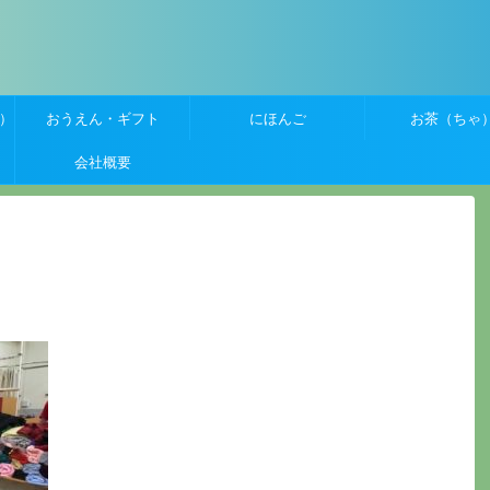
）
おうえん・ギフト
にほんご
お茶（ちゃ
会社概要