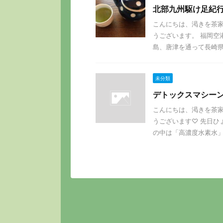
北部九州駆け足紀
こんにちは、渇きを茶家
うございます。 福岡空
島、唐津を通って長崎県松
未分類
デトックスマシー
こんにちは、渇きを茶家
うございます♡ 先日ひ
の中は「高濃度水素水」で「