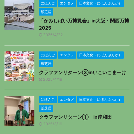
にほんご
エンタメ
日本文化（にほんぶんか）
紙芝居
「かみしばい万博覧会」in大阪・関西万博
2025
2025/4/22
にほんご
エンタメ
日本文化（にほんぶんか）
紙芝居
クラファンリターン③inいこいこまーけ
2025/4/19
にほんご
エンタメ
日本文化（にほんぶんか）
紙芝居
クラファンリターン① in岸和田
2025/3/19