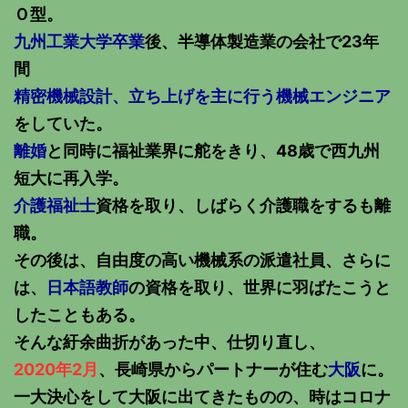
Ｏ型。
九州工業大学卒業
後、半導体製造業の会社で23年
間
精密機械設計、立ち上げを主に行う機械エンジニア
をしていた。
離婚
と同時に福祉業界に舵をきり、48歳で西九州
短大に再入学。
介護福祉士
資格を取り、しばらく介護職をするも離
職。
その後は、自由度の高い機械系の派遣社員、さらに
は、
日本語教師
の資格を取り、世界に羽ばたこうと
したこともある。
そんな紆余曲折があった中、仕切り直し、
2020年2月
、長崎県からパートナーが住む
大阪
に。
一大決心をして大阪に出てきたものの、時はコロナ