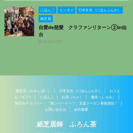
にほんご
エンタメ
日本文化（にほんぶんか）
紙芝居
自愛de慈愛 クラファンリターン②in仙
台
2025/3/19
紙芝居（かみしばい）
日本文化（にほんぶんか）
おうえ
ん・ギフト
にほんご
お茶（ちゃ）
趣味（しゅみ）
笑顔をデリバリー：「紙シバーイーツ」支援クーポン募集開始！
お問い合わせ
会社概要
紙芝居師 ふろん茶