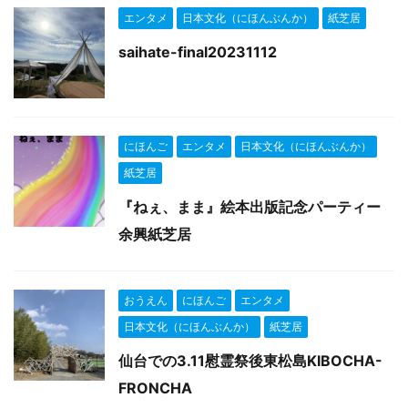
エンタメ
日本文化（にほんぶんか）
紙芝居
saihate-final20231112
にほんご
エンタメ
日本文化（にほんぶんか）
紙芝居
『ねぇ、まま』絵本出版記念パーティー
余興紙芝居
おうえん
にほんご
エンタメ
日本文化（にほんぶんか）
紙芝居
仙台での3.11慰霊祭後東松島KIBOCHA-
FRONCHA