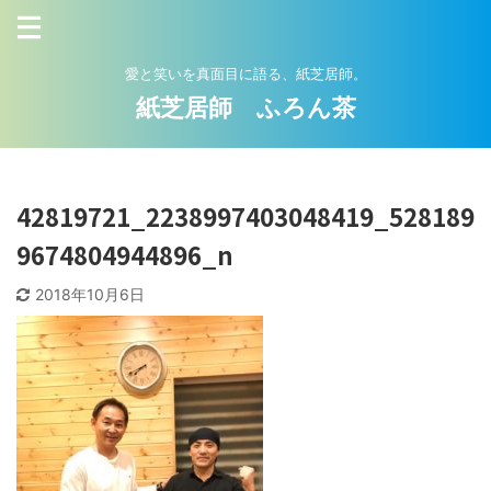
愛と笑いを真面目に語る、紙芝居師。
紙芝居師 ふろん茶
42819721_2238997403048419_528189
9674804944896_n
2018年10月6日