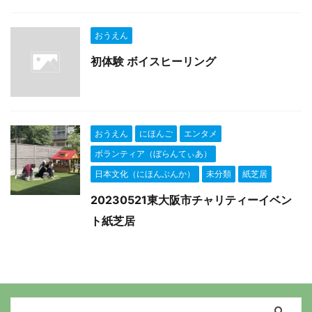
おうえん
初体験 ボイスヒーリング
おうえん
にほんご
エンタメ
ボランティア（ぼらんてぃあ）
日本文化（にほんぶんか）
未分類
紙芝居
20230521東大阪市チャリティーイベン
ト紙芝居