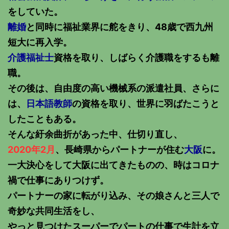
をしていた。
離婚
と同時に福祉業界に舵をきり、48歳で西九州
短大に再入学。
介護福祉士
資格を取り、しばらく介護職をするも離
職。
その後は、自由度の高い機械系の派遣社員、さらに
は、
日本語教師
の資格を取り、世界に羽ばたこうと
したこともある。
そんな紆余曲折があった中、仕切り直し、
2020年2月
、長崎県からパートナーが住む
大阪
に。
一大決心をして大阪に出てきたものの、時はコロナ
禍で仕事にありつけず。
パートナーの家に転がり込み、その娘さんと三人で
奇妙な共同生活をし、
やっと見つけたスーパーでパートの仕事で生計を立