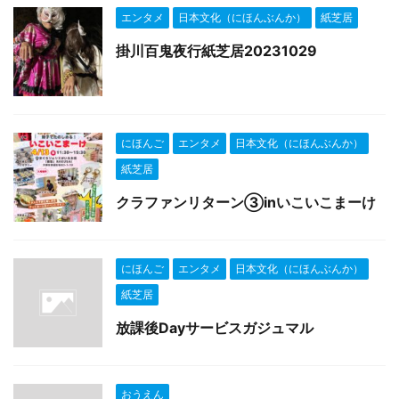
エンタメ
日本文化（にほんぶんか）
紙芝居
掛川百鬼夜行紙芝居20231029
にほんご
エンタメ
日本文化（にほんぶんか）
紙芝居
クラファンリターン③inいこいこまーけ
にほんご
エンタメ
日本文化（にほんぶんか）
紙芝居
放課後Dayサービスガジュマル
おうえん