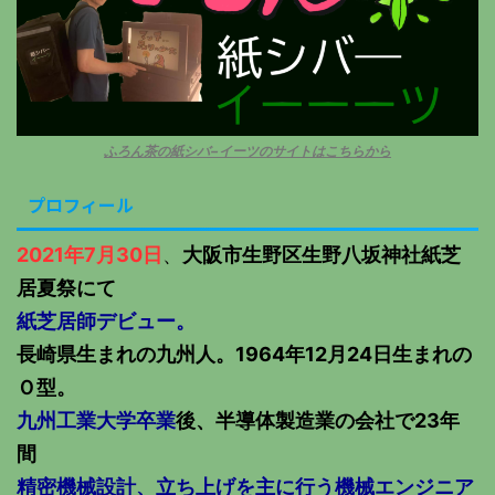
ふろん茶の紙シバ−イーツのサイトはこちらから
プロフィール
2021年7月30日
、
大阪市生野区生野八坂神社紙芝
居夏祭にて
紙芝居師デビュー。
長崎県生まれの九州人。1964年12月24日生まれの
Ｏ型。
九州工業大学卒業
後、半導体製造業の会社で23年
間
精密機械設計、立ち上げを主に行う機械エンジニア