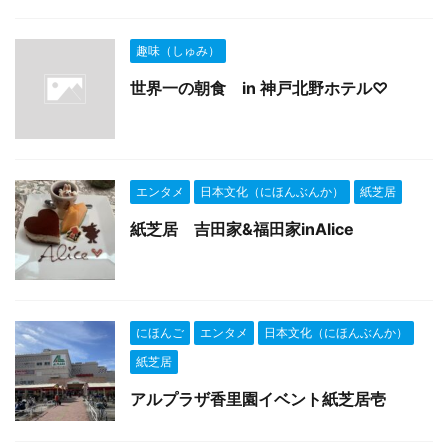
趣味（しゅみ）
世界一の朝食 in 神戸北野ホテル♡
エンタメ
日本文化（にほんぶんか）
紙芝居
紙芝居 吉田家&福田家inAlice
にほんご
エンタメ
日本文化（にほんぶんか）
紙芝居
アルプラザ香里園イベント紙芝居壱