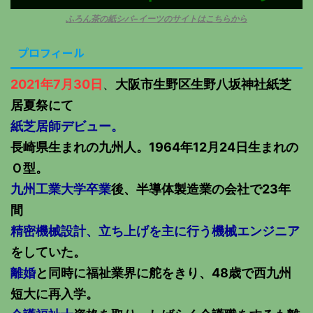
ふろん茶の紙シバ−イーツのサイトはこちらから
プロフィール
2021年7月30日
、
大阪市生野区生野八坂神社紙芝
居夏祭にて
紙芝居師デビュー。
長崎県生まれの九州人。1964年12月24日生まれの
Ｏ型。
九州工業大学卒業
後、半導体製造業の会社で23年
間
精密機械設計、立ち上げを主に行う機械エンジニア
をしていた。
離婚
と同時に福祉業界に舵をきり、48歳で西九州
短大に再入学。