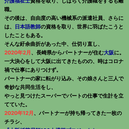
介護福祉士
資格を取り、しばらく介護職をするも離
職。
その後は、自由度の高い機械系の派遣社員、さらに
は、
日本語教師
の資格を取り、世界に羽ばたこうと
したこともある。
そんな紆余曲折があった中、仕切り直し、
2020年2月
、長崎県からパートナーが住む
大阪
に。
一大決心をして大阪に出てきたものの、時はコロナ
禍で仕事にありつけず。
パートナーの家に転がり込み、その娘さんと三人で
奇妙な共同生活をし、
やっと見つけたスーパーでパートの仕事で生計を立
てていた。
2020年12月
、パートナーが持ち帰ってきた一枚の
チラシ、