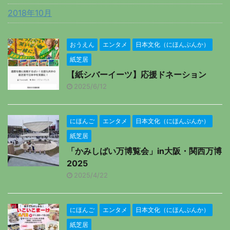
2018年10月
おうえん
エンタメ
日本文化（にほんぶんか）
紙芝居
【紙シバーイーツ】応援ドネーション
2025/6/12
にほんご
エンタメ
日本文化（にほんぶんか）
紙芝居
「かみしばい万博覧会」in大阪・関西万博
2025
2025/4/22
にほんご
エンタメ
日本文化（にほんぶんか）
紙芝居