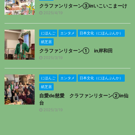
クラファンリターン③inいこいこまーけ
2025/4/19
にほんご
エンタメ
日本文化（にほんぶんか）
紙芝居
クラファンリターン① in岸和田
2025/3/19
にほんご
エンタメ
日本文化（にほんぶんか）
紙芝居
自愛de慈愛 クラファンリターン②in仙
台
2025/3/19