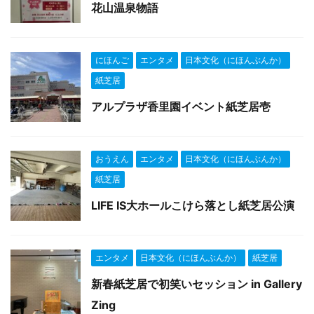
花山温泉物語
にほんご
エンタメ
日本文化（にほんぶんか）
紙芝居
アルプラザ香里園イベント紙芝居壱
おうえん
エンタメ
日本文化（にほんぶんか）
紙芝居
LIFE IS大ホールこけら落とし紙芝居公演
エンタメ
日本文化（にほんぶんか）
紙芝居
新春紙芝居で初笑いセッション in Gallery
Zing