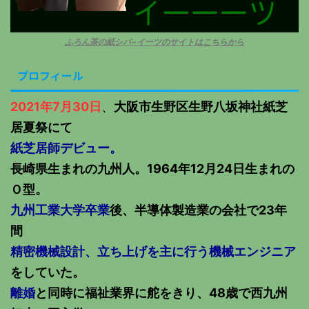
ふろん茶の紙シバ−イーツのサイトはこちらから
プロフィール
2021年7月30日
、
大阪市生野区生野八坂神社紙芝
居夏祭にて
紙芝居師デビュー。
長崎県生まれの九州人。1964年12月24日生まれの
Ｏ型。
九州工業大学卒業
後、半導体製造業の会社で23年
間
精密機械設計、立ち上げを主に行う機械エンジニア
をしていた。
離婚
と同時に福祉業界に舵をきり、48歳で西九州