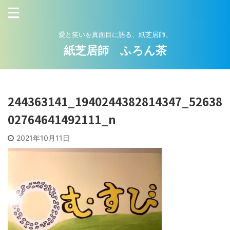
愛と笑いを真面目に語る、紙芝居師。
紙芝居師 ふろん茶
244363141_1940244382814347_52638
02764641492111_n
2021年10月11日