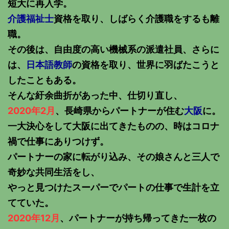
短大に再入学。
介護福祉士
資格を取り、しばらく介護職をするも離
職。
その後は、自由度の高い機械系の派遣社員、さらに
は、
日本語教師
の資格を取り、世界に羽ばたこうと
したこともある。
そんな紆余曲折があった中、仕切り直し、
2020年2月
、長崎県からパートナーが住む
大阪
に。
一大決心をして大阪に出てきたものの、時はコロナ
禍で仕事にありつけず。
パートナーの家に転がり込み、その娘さんと三人で
奇妙な共同生活をし、
やっと見つけたスーパーでパートの仕事で生計を立
てていた。
2020年12月
、パートナーが持ち帰ってきた一枚の