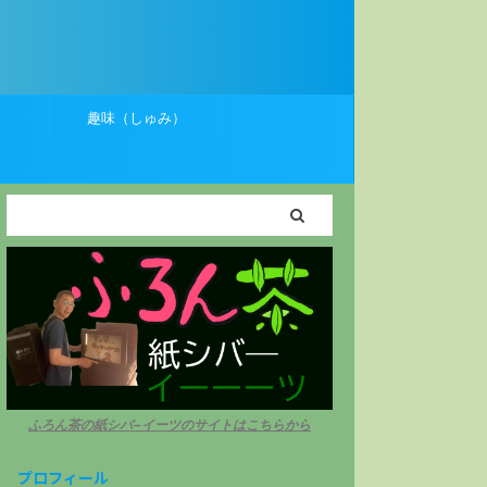
）
趣味（しゅみ）
ふろん茶の紙シバ−イーツのサイトはこちらから
プロフィール