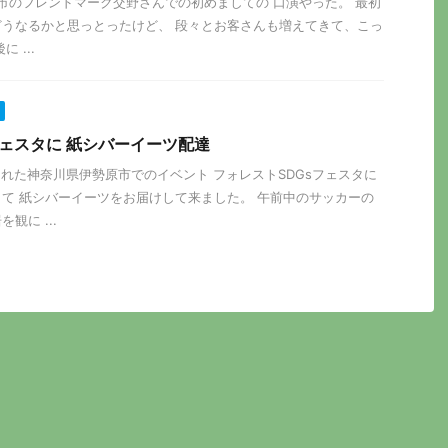
府交野市のフレンドマーク交野さんでの初めましての 口演やった。 最初
うなるかと思っとったけど、 段々とお客さんも増えてきて、こっ
 ...
フェスタに 紙シバーイーツ配達
催された神奈川県伊勢原市でのイベント フォレストSDGsフェスタに
て 紙シバーイーツをお届けして来ました。 午前中のサッカーの
観に ...