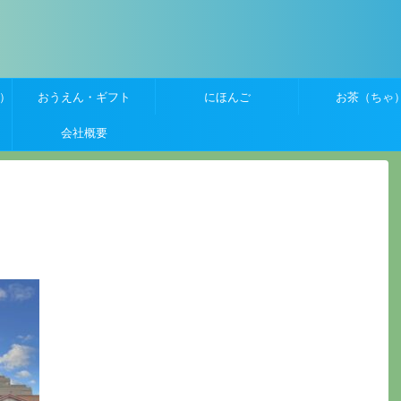
）
おうえん・ギフト
にほんご
お茶（ちゃ
会社概要