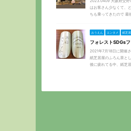
2023.0409 大阪
はお客さん少なくて、ど
ちも乗ってきたので 最後に
おうえん
エンタメ
紙芝居
フォレストSDGs
2021年7月18日に開
紙芝居屋のふろん茶とし
後に疲れてる中、紙芝居を