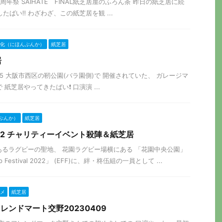
TE 12 周年祭 SAIHATE FINAL紙芝居屋のふろん茶 昨日の紙芝居に続
たばい‼️ わざわざ、この紙芝居を観 ...
化（にほんぶんか）
紙芝居
居
0〜13:05 大阪市西区の靭公園(バラ園側)で 開催されていた、 ガレージマ
で 紙芝居やってきたばい❗️ 口演演 ...
ぶんか）
紙芝居
F2022 チャリティーイベント殺陣＆紙芝居
阪市にあるラグビーの聖地、 花園ラグビー場横にある 「花園中央公園」
hip Festival 2022」 (EFF)に、絆・柊伍組の一員として ...
メ
紙芝居
レンドマート交野20230409