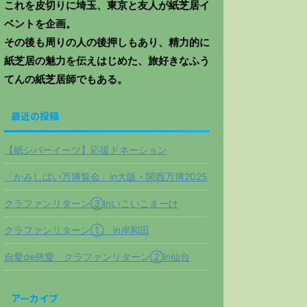
これを皮切りに埼玉、東京と友人が紙芝居イ
ベントを企画。
その後も周りの人の後押しもあり、精力的に
紙芝居の魅力を伝えはじめた、旅好きなふう
てんの紙芝居師でもある。
最近の投稿
【紙シバーイーツ】応援ドネーション
「かみしばい万博覧会」in大阪・関西万博2025
クラファンリターン③inいこいこまーけ
クラファンリターン① in岸和田
自愛de慈愛 クラファンリターン②in仙台
アーカイブ