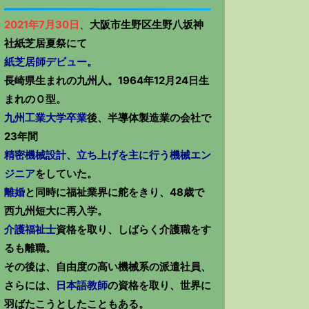
2021年7月30日
、
大阪市生野区生野八坂神
社紙芝居夏祭にて
紙芝居師デビュー。
長崎県生まれの九州人。1964年12月24日生
まれのＯ型。
九州工業大学卒業
後、半導体製造業の会社で
23年間
精密機械設計、立ち上げを主に行う機械エン
ジニア
をしていた。
離婚
と同時に福祉業界に舵をきり、48歳で
西九州短大に再入学。
介護福祉士
資格を取り、しばらく介護職をす
るも離職。
その後は、自由度の高い機械系の派遣社員、
さらには、
日本語教師
の資格を取り、世界に
羽ばたこうとしたこともある。