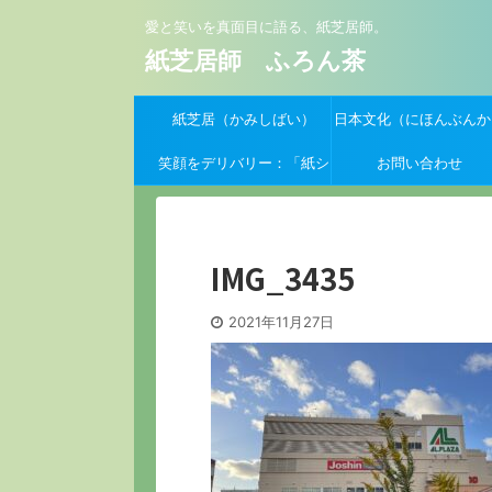
愛と笑いを真面目に語る、紙芝居師。
紙芝居師 ふろん茶
紙芝居（かみしばい）
日本文化（にほんぶんか
笑顔をデリバリー：「紙シ
お問い合わせ
バーイーツ」支援クーポン
募集開始！
IMG_3435
2021年11月27日