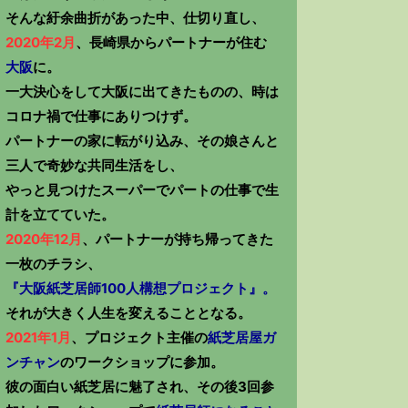
そんな紆余曲折があった中、仕切り直し、
2020年2月
、長崎県からパートナーが住む
大阪
に。
一大決心をして大阪に出てきたものの、時は
コロナ禍で仕事にありつけず。
パートナーの家に転がり込み、その娘さんと
三人で奇妙な共同生活をし、
やっと見つけたスーパーでパートの仕事で生
計を立てていた。
2020年12月
、パートナーが持ち帰ってきた
一枚のチラシ、
『大阪紙芝居師100人構想プロジェクト』。
それが大きく人生を変えることとなる。
2021年1月
、プロジェクト主催の
紙芝居屋ガ
ンチャン
のワークショップに参加。
彼の面白い紙芝居に魅了され、その後3回参