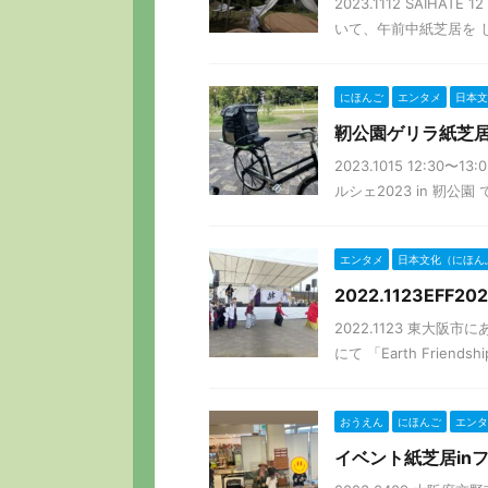
2023.1112 SAIHA
いて、午前中紙芝居を し
にほんご
エンタメ
日本文
靭公園ゲリラ紙芝
2023.1015 12:3
ルシェ2023 in 靭公園 
エンタメ
日本文化（にほん
2022.1123EF
2022.1123 東大
にて 「Earth Friends
おうえん
にほんご
エンタ
イベント紙芝居inフ