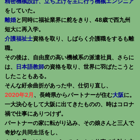
精密機械設計、立ち上げを主に行う機械エンジニア
をしていた。
離婚
と同時に福祉業界に舵をきり、48歳で西九州
短大に再入学。
介護福祉士
資格を取り、しばらく介護職をするも離
職。
その後は、自由度の高い機械系の派遣社員、さらに
は、
日本語教師
の資格を取り、世界に羽ばたこうと
したこともある。
そんな紆余曲折があった中、仕切り直し、
2020年2月
、長崎県からパートナーが住む
大阪
に。
一大決心をして大阪に出てきたものの、時はコロナ
禍で仕事にありつけず。
パートナーの家に転がり込み、その娘さんと三人で
奇妙な共同生活をし、