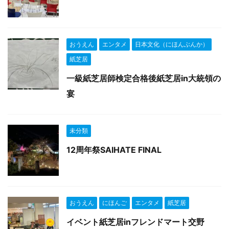
おうえん
エンタメ
日本文化（にほんぶんか）
紙芝居
一級紙芝居師検定合格後紙芝居in大統領の
宴
未分類
12周年祭SAIHATE FINAL
おうえん
にほんご
エンタメ
紙芝居
イベント紙芝居inフレンドマート交野