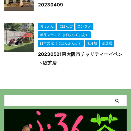
20230409
おうえん
にほんご
エンタメ
ボランティア（ぼらんてぃあ）
日本文化（にほんぶんか）
未分類
紙芝居
20230521東大阪市チャリティーイベン
ト紙芝居