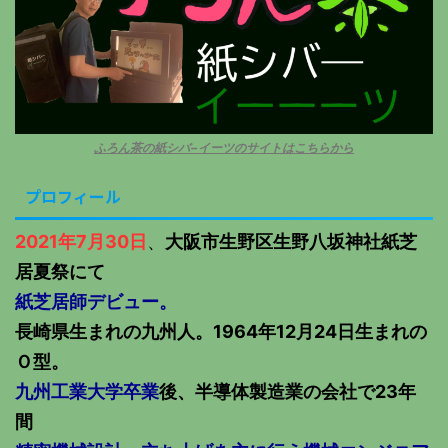
ふろん茶の紙シバ−イーツのサイトはこちらから
プロフィール
2021年7月30日
、
大阪市生野区生野八坂神社紙芝
居夏祭にて
紙芝居師デビュー。
長崎県生まれの九州人。1964年12月24日生まれの
Ｏ型。
九州工業大学卒業
後、半導体製造業の会社で23年
間