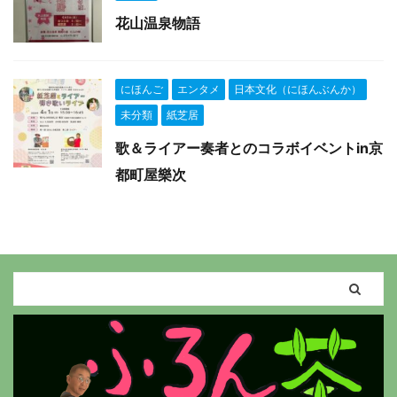
花山温泉物語
にほんご
エンタメ
日本文化（にほんぶんか）
未分類
紙芝居
歌＆ライアー奏者とのコラボイベントin京
都町屋樂次