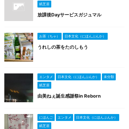
紙芝居
放課後Dayサービスガジュマル
お茶（ちゃ）
日本文化（にほんぶんか）
うれしの茶をたのしもう
エンタメ
日本文化（にほんぶんか）
未分類
紙芝居
由美ねぇ誕生感謝祭in Reborn
にほんご
エンタメ
日本文化（にほんぶんか）
紙芝居