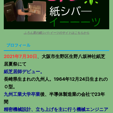
ふろん茶の紙シバ−イーツのサイトはこちらから
プロフィール
2021年7月30日
、
大阪市生野区生野八坂神社紙芝
居夏祭にて
紙芝居師デビュー。
長崎県生まれの九州人。1964年12月24日生まれの
Ｏ型。
九州工業大学卒業
後、半導体製造業の会社で23年
間
精密機械設計、立ち上げを主に行う機械エンジニア