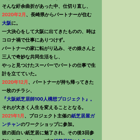
そんな紆余曲折があった中、仕切り直し、
2020年2月
、長崎県からパートナーが住む
大阪
に。
一大決心をして大阪に出てきたものの、時は
コロナ禍で仕事にありつけず。
パートナーの家に転がり込み、その娘さんと
三人で奇妙な共同生活をし、
やっと見つけたスーパーでパートの仕事で生
計を立てていた。
2020年12月
、パートナーが持ち帰ってきた
一枚のチラシ、
『大阪紙芝居師100人構想プロジェクト』。
それが大きく人生を変えることとなる。
2021年1月
、プロジェクト主催の
紙芝居屋ガ
ンチャン
のワークショップに参加。
彼の面白い紙芝居に魅了され、その後3回参