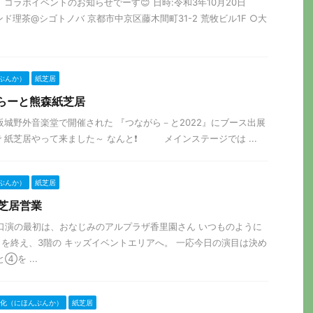
コラボイベントのお知らせでーす😊 日時:令和3年10月20日
サロンド理茶@シゴトノバ 京都市中京区藤木間町31-2 荒牧ビル1F ○大
ぶんか）
紙芝居
ながらーと熊森紙芝居
大阪城野外音楽堂で開催された 『つながら－と2022』にブース出展
 紙芝居やって来ました～ なんと❗️ メインステージでは ...
ぶんか）
紙芝居
紙芝居営業
紙芝居口演の最初は、おなじみのアルプラザ香里園さん いつものように
を終え、3階の キッズイベントエリアへ。 一応今日の演目は決め
を ...
化（にほんぶんか）
紙芝居