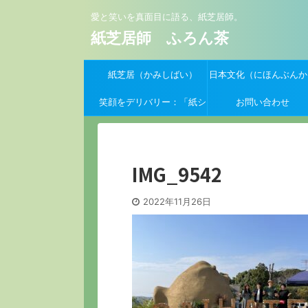
愛と笑いを真面目に語る、紙芝居師。
紙芝居師 ふろん茶
紙芝居（かみしばい）
日本文化（にほんぶんか
笑顔をデリバリー：「紙シ
お問い合わせ
バーイーツ」支援クーポン
募集開始！
IMG_9542
2022年11月26日