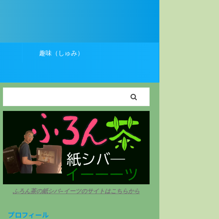
）
趣味（しゅみ）
ふろん茶の紙シバ−イーツのサイトはこちらから
プロフィール