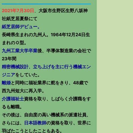
2021年7月30日
、
大阪市生野区生野八坂神
社紙芝居夏祭にて
紙芝居師デビュー。
長崎県生まれの九州人。1964年12月24日生
まれのＯ型。
九州工業大学卒業
後、半導体製造業の会社で
23年間
精密機械設計、立ち上げを主に行う機械エン
ジニア
をしていた。
離婚
と同時に福祉業界に舵をきり、48歳で
西九州短大に再入学。
介護福祉士
資格を取り、しばらく介護職をす
るも離職。
その後は、自由度の高い機械系の派遣社員、
さらには、
日本語教師
の資格を取り、世界に
羽ばたこうとしたこともある。