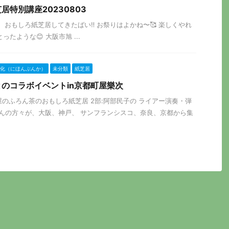
特別講座20230803
市で、おもしろ紙芝居してきたばい‼️ お祭りはよかね〜🥰 楽しくやれ
たような😊 大阪市旭 ...
化（にほんぶんか）
未分類
紙芝居
のコラボイベントin京都町屋樂次
紙芝居屋のふろん茶のおもしろ紙芝居 2部:阿部民子の ライアー演奏・弾
さんの方々が、大阪、神戸、 サンフランシスコ、奈良、京都から集