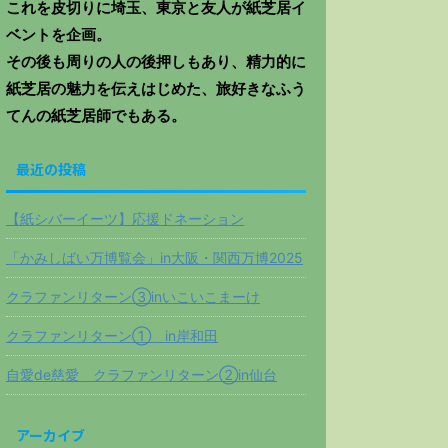
これを皮切りに埼玉、東京と友人が紙芝居イ
ベントを企画。
その後も周りの人の後押しもあり、精力的に
紙芝居の魅力を伝えはじめた、旅好きなふう
てんの紙芝居師でもある。
最近の投稿
【紙シバーイーツ】応援ドネーション
「かみしばい万博覧会」in大阪・関西万博2025
クラファンリターン③inいこいこまーけ
クラファンリターン① in岸和田
自愛de慈愛 クラファンリターン②in仙台
アーカイブ