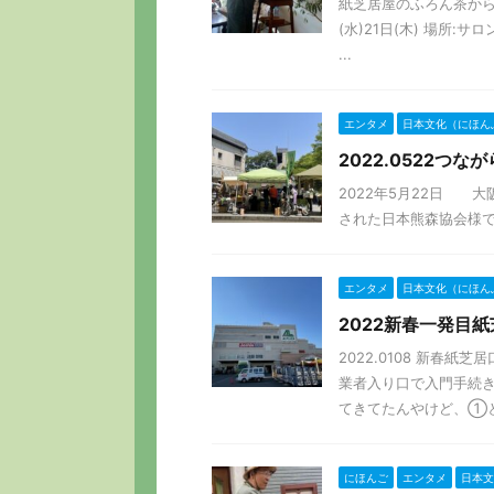
紙芝居屋のふろん茶から 
(水)21日(木) 場所:
...
エンタメ
日本文化（にほん
2022.0522つ
2022年5月22日 
された日本熊森協会様で
エンタメ
日本文化（にほん
2022新春一発目
2022.0108 新春
業者入り口で入門手続き
てきてたんやけど、①と④
にほんご
エンタメ
日本文