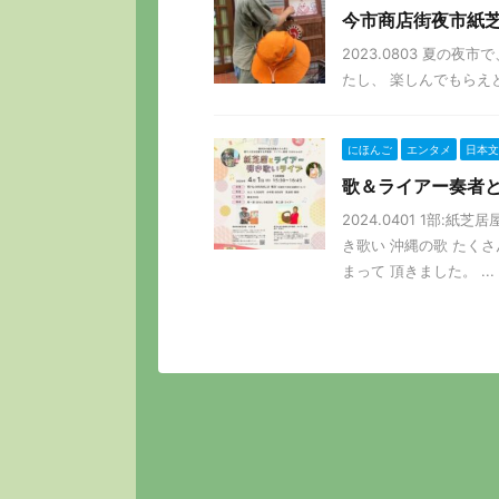
今市商店街夜市紙芝居
2023.0803 夏の夜
たし、 楽しんでもらえとっ
にほんご
エンタメ
日本文
歌＆ライアー奏者と
2024.0401 1部:
き歌い 沖縄の歌 たく
まって 頂きました。 ...