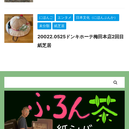
にほんご
エンタメ
日本文化（にほんぶんか）
未分類
紙芝居
20022.0525ドンキホーテ梅田本店2回目
紙芝居