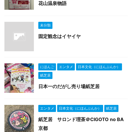
花山温泉物語
未分類
固定観念はイヤイヤ
にほんご
エンタメ
日本文化（にほんぶんか）
紙芝居
日本一のだがし売り場紙芝居
エンタメ
日本文化（にほんぶんか）
紙芝居
紙芝居 サロンド理茶＠CIGOTO no BA
京都