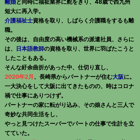
離婚
と同時に福祉業界に舵をきり、48歳で西九州
短大に再入学。
介護福祉士
資格を取り、しばらく介護職をするも離
職。
その後は、自由度の高い機械系の派遣社員、さらに
は、
日本語教師
の資格を取り、世界に羽ばたこうと
したこともある。
そんな紆余曲折があった中、仕切り直し、
2020年2月
、長崎県からパートナーが住む
大阪
に。
一大決心をして大阪に出てきたものの、時はコロナ
禍で仕事にありつけず。
パートナーの家に転がり込み、その娘さんと三人で
奇妙な共同生活をし、
やっと見つけたスーパーでパートの仕事で生計を立
てていた。