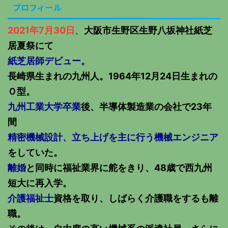
プロフィール
2021年7月30日
、
大阪市生野区生野八坂神社紙芝
居夏祭にて
紙芝居師デビュー。
長崎県生まれの九州人。1964年12月24日生まれの
Ｏ型。
九州工業大学卒業
後、半導体製造業の会社で23年
間
精密機械設計、立ち上げを主に行う機械エンジニア
をしていた。
離婚
と同時に福祉業界に舵をきり、48歳で西九州
短大に再入学。
介護福祉士
資格を取り、しばらく介護職をするも離
職。