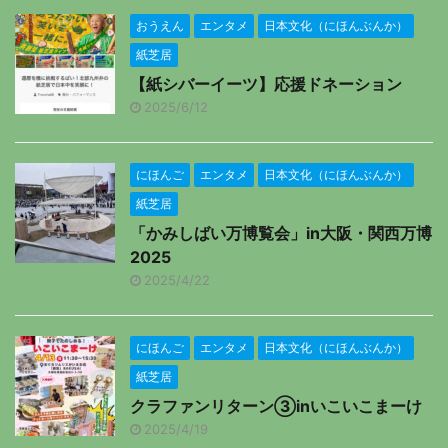
おうえん
エンタメ
日本文化（にほんぶんか）
紙芝居
【紙シバーイーツ】応援ドネーション
2025/6/12
にほんご
エンタメ
日本文化（にほんぶんか）
紙芝居
「かみしばい万博覧会」in大阪・関西万博
2025
2025/4/22
にほんご
エンタメ
日本文化（にほんぶんか）
紙芝居
クラファンリターン③inいこいこまーけ
2025/4/19