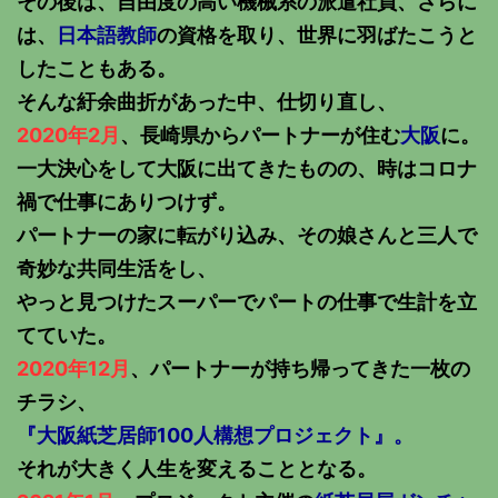
その後は、自由度の高い機械系の派遣社員、さらに
は、
日本語教師
の資格を取り、世界に羽ばたこうと
したこともある。
そんな紆余曲折があった中、仕切り直し、
2020年2月
、長崎県からパートナーが住む
大阪
に。
一大決心をして大阪に出てきたものの、時はコロナ
禍で仕事にありつけず。
パートナーの家に転がり込み、その娘さんと三人で
奇妙な共同生活をし、
やっと見つけたスーパーでパートの仕事で生計を立
てていた。
2020年12月
、パートナーが持ち帰ってきた一枚の
チラシ、
『大阪紙芝居師100人構想プロジェクト』。
それが大きく人生を変えることとなる。