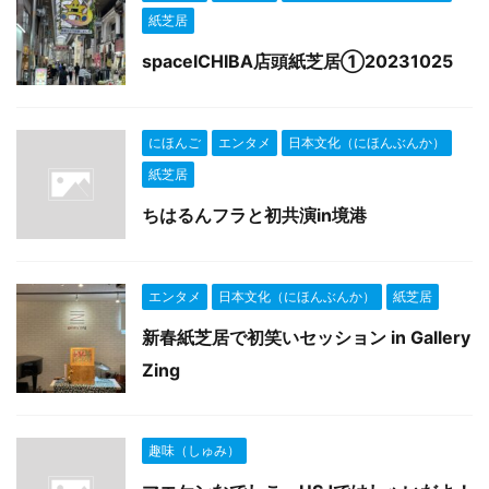
紙芝居
spaceICHIBA店頭紙芝居①20231025
にほんご
エンタメ
日本文化（にほんぶんか）
紙芝居
ちはるんフラと初共演in境港
エンタメ
日本文化（にほんぶんか）
紙芝居
新春紙芝居で初笑いセッション in Gallery
Zing
趣味（しゅみ）