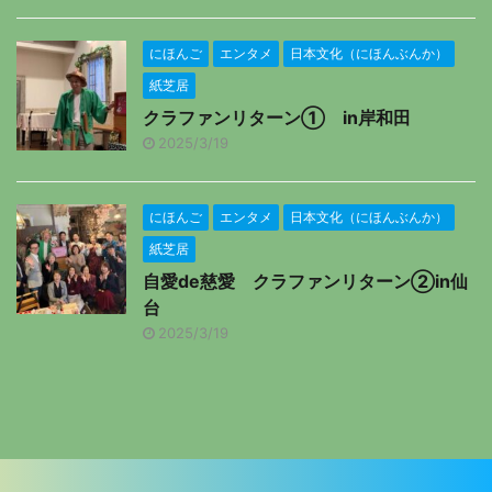
にほんご
エンタメ
日本文化（にほんぶんか）
紙芝居
クラファンリターン① in岸和田
2025/3/19
にほんご
エンタメ
日本文化（にほんぶんか）
紙芝居
自愛de慈愛 クラファンリターン②in仙
台
2025/3/19