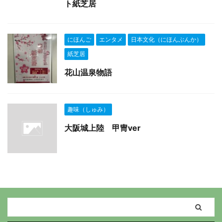
ト紙芝居
にほんご
エンタメ
日本文化（にほんぶんか）
紙芝居
花山温泉物語
趣味（しゅみ）
大阪城上陸 甲冑ver