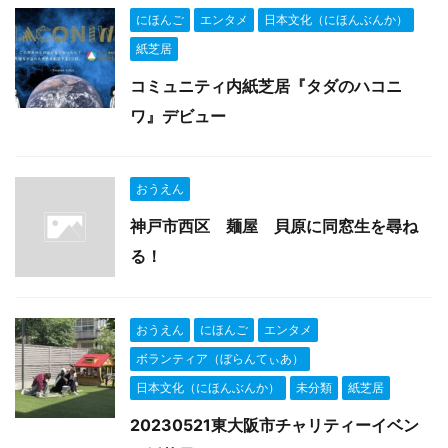
にほんご
エンタメ
日本文化（にほんぶんか）
紙芝居
コミュニティ内紙芝居『タダのハコニ
ワ』デビュー
おうえん
神戸市西区 麺屋 貝原に同窓生を尋ね
る！
おうえん
にほんご
エンタメ
ボランティア（ぼらんてぃあ）
日本文化（にほんぶんか）
未分類
紙芝居
20230521東大阪市チャリティーイベン