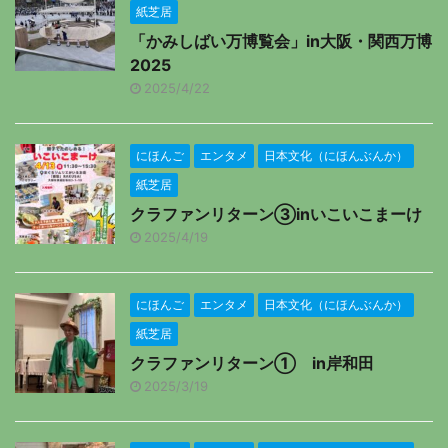
紙芝居
「かみしばい万博覧会」in大阪・関西万博
2025
2025/4/22
にほんご
エンタメ
日本文化（にほんぶんか）
紙芝居
クラファンリターン③inいこいこまーけ
2025/4/19
にほんご
エンタメ
日本文化（にほんぶんか）
紙芝居
クラファンリターン① in岸和田
2025/3/19