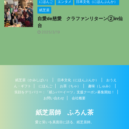
にほんご
エンタメ
日本文化（にほんぶんか）
紙芝居
自愛de慈愛 クラファンリターン②in仙
台
2025/3/19
紙芝居（かみしばい）
日本文化（にほんぶんか）
おうえ
ん・ギフト
にほんご
お茶（ちゃ）
趣味（しゅみ）
笑顔をデリバリー：「紙シバーイーツ」支援クーポン募集開始！
お問い合わせ
会社概要
紙芝居師 ふろん茶
愛と笑いを真面目に語る、紙芝居師。