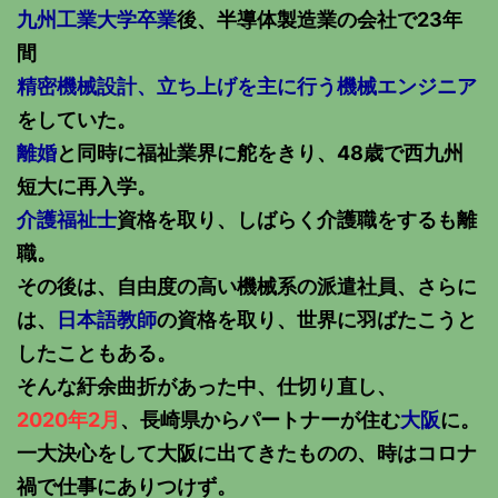
九州工業大学卒業
後、半導体製造業の会社で23年
間
精密機械設計、立ち上げを主に行う機械エンジニア
をしていた。
離婚
と同時に福祉業界に舵をきり、48歳で西九州
短大に再入学。
介護福祉士
資格を取り、しばらく介護職をするも離
職。
その後は、自由度の高い機械系の派遣社員、さらに
は、
日本語教師
の資格を取り、世界に羽ばたこうと
したこともある。
そんな紆余曲折があった中、仕切り直し、
2020年2月
、長崎県からパートナーが住む
大阪
に。
一大決心をして大阪に出てきたものの、時はコロナ
禍で仕事にありつけず。