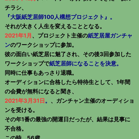
チラシ、
『大阪紙芝居師100人構想プロジェクト』。
それが大きく人生を変えることとなる。
2021年1月
、プロジェクト主催の
紙芝居屋ガンチャ
ン
のワークショップに参加。
彼の面白い紙芝居に魅了され、その後3回参加した
ワークショップで
紙芝居師になることを決意。
同時に仕事もあっさり退職。
オーディションに合格したら特待生として、1年間
の会費が無料になると聞き、
2021年3月31日
。
、ガンチャン主催のオーディショ
ンを受ける。
その年1番の最強の開運日だったが、結果は見事に
不合格。
この時、56歳。