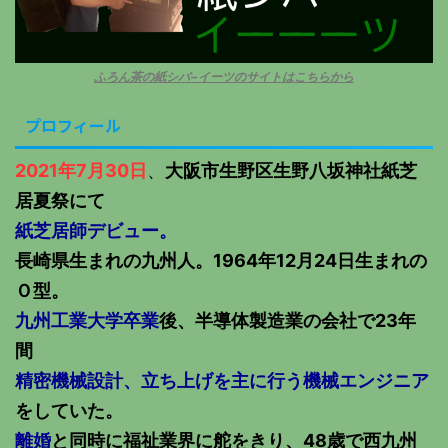
ふろん茶の紙シバ−イーツのサイトはこちらから
プロフィール
2021年7月30日
、
大阪市生野区生野八坂神社紙芝
居夏祭にて
紙芝居師デビュー。
長崎県生まれの九州人。1964年12月24日生まれの
Ｏ型。
九州工業大学卒業
後、半導体製造業の会社で23年
間
精密機械設計、立ち上げを主に行う機械エンジニア
をしていた。
離婚
と同時に福祉業界に舵をきり、48歳で西九州