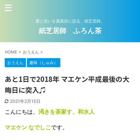
愛と笑いを真面目に語る、紙芝居師。
紙芝居師 ふろん茶
HOME
>
おうえん
>
おうえん
趣味（しゅみ）
あと1日で2018年 マエケン平成最後の大
晦日に突入♫
2021年2月15日
こんにちは、
渇きを茶家す、和水人
マエケン なでしこ
です。