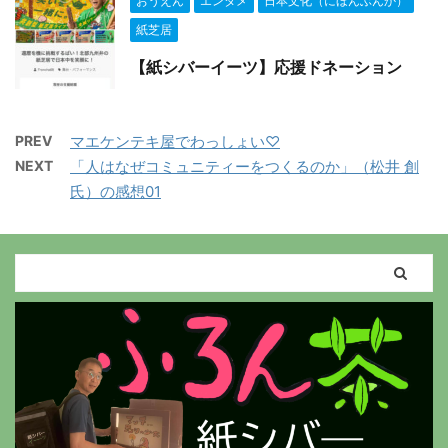
おうえん
エンタメ
日本文化（にほんぶんか）
紙芝居
【紙シバーイーツ】応援ドネーション
PREV
マエケンテキ屋でわっしょい♡
NEXT
「人はなぜコミュニティーをつくるのか」（松井 創
氏）の感想01