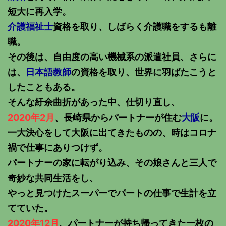
短大に再入学。
介護福祉士
資格を取り、しばらく介護職をするも離
職。
その後は、自由度の高い機械系の派遣社員、さらに
は、
日本語教師
の資格を取り、世界に羽ばたこうと
したこともある。
そんな紆余曲折があった中、仕切り直し、
2020年2月
、長崎県からパートナーが住む
大阪
に。
一大決心をして大阪に出てきたものの、時はコロナ
禍で仕事にありつけず。
パートナーの家に転がり込み、その娘さんと三人で
奇妙な共同生活をし、
やっと見つけたスーパーでパートの仕事で生計を立
てていた。
2020年12月
、パートナーが持ち帰ってきた一枚の