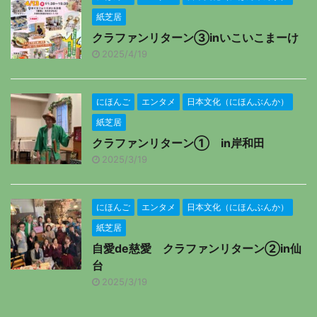
紙芝居
クラファンリターン③inいこいこまーけ
2025/4/19
にほんご
エンタメ
日本文化（にほんぶんか）
紙芝居
クラファンリターン① in岸和田
2025/3/19
にほんご
エンタメ
日本文化（にほんぶんか）
紙芝居
自愛de慈愛 クラファンリターン②in仙
台
2025/3/19