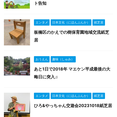
ト告知
エンタメ
日本文化（にほんぶんか）
紙芝居
板橋区のかえでの樹保育園地域交流紙芝
居
おうえん
趣味（しゅみ）
あと1日で2018年 マエケン平成最後の大
晦日に突入♫
エンタメ
日本文化（にほんぶんか）
紙芝居
ひろ&やっちゃん交遊会20231018紙芝居