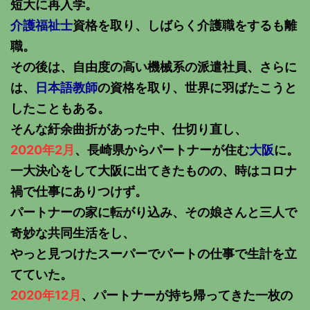
短大に再入学。
介護福祉士
資格を取り、しばらく介護職をするも離
職。
その後は、自由度の高い機械系の派遣社員、さらに
は、
日本語教師
の資格を取り、世界に羽ばたこうと
したこともある。
そんな紆余曲折があった中、仕切り直し、
2020年2月
、長崎県からパートナーが住む
大阪
に。
一大決心をして大阪に出てきたものの、時はコロナ
禍で仕事にありつけず。
パートナーの家に転がり込み、その娘さんと三人で
奇妙な共同生活をし、
やっと見つけたスーパーでパートの仕事で生計を立
てていた。
2020年12月
、パートナーが持ち帰ってきた一枚の