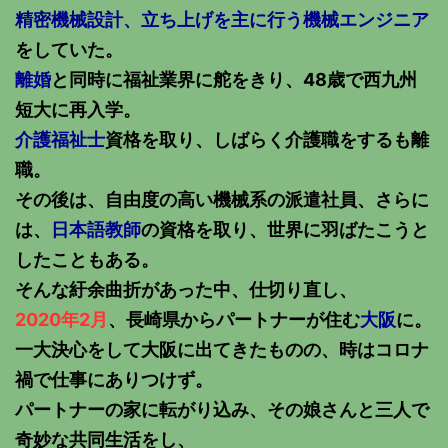
精密機械設計、立ち上げを主に行う機械エンジニア
をしていた。
離婚
と同時に福祉業界に舵をきり、48歳で西九州
短大に再入学。
介護福祉士
資格を取り、しばらく介護職をするも離
職。
その後は、自由度の高い機械系の派遣社員、さらに
は、
日本語教師
の資格を取り、世界に羽ばたこうと
したこともある。
そんな紆余曲折があった中、仕切り直し、
2020年2月
、長崎県からパートナーが住む
大阪
に。
一大決心をして大阪に出てきたものの、時はコロナ
禍で仕事にありつけず。
パートナーの家に転がり込み、その娘さんと三人で
奇妙な共同生活をし、