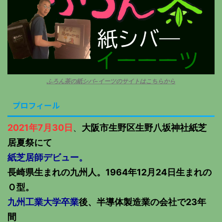
ふろん茶の紙シバ−イーツのサイトはこちらから
プロフィール
2021年7月30日
、
大阪市生野区生野八坂神社紙芝
居夏祭にて
紙芝居師デビュー。
長崎県生まれの九州人。1964年12月24日生まれの
Ｏ型。
九州工業大学卒業
後、半導体製造業の会社で23年
間