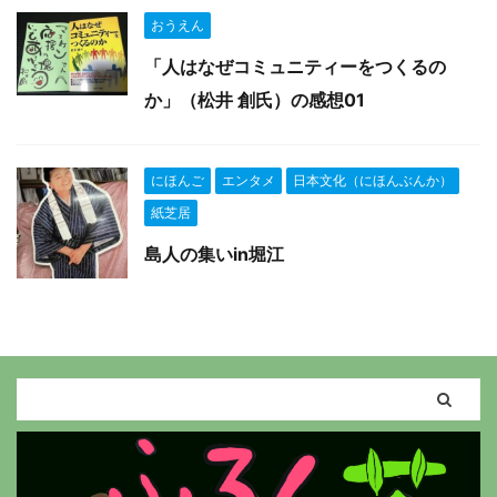
おうえん
「人はなぜコミュニティーをつくるの
か」（松井 創氏）の感想01
にほんご
エンタメ
日本文化（にほんぶんか）
紙芝居
島人の集いin堀江