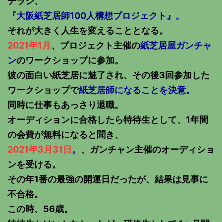
チラシ、
『大阪紙芝居師100人構想プロジェクト』。
それが大きく人生を変えることとなる。
2021年1月
、プロジェクト主催の
紙芝居屋ガンチャ
ン
のワークショップに参加。
彼の面白い紙芝居に魅了され、その後3回参加した
ワークショップで
紙芝居師になることを決意。
同時に仕事もあっさり退職。
オーディションに合格したら特待生として、1年間
の会費が無料になると聞き、
2021年3月31日
。
、ガンチャン主催のオーディショ
ンを受ける。
その年1番の最強の開運日だったが、結果は見事に
不合格。
この時、56歳。