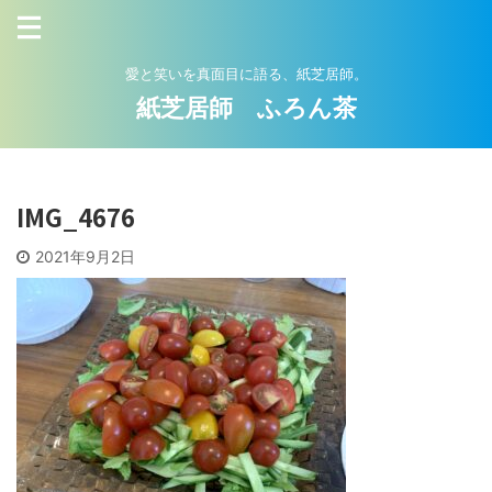
愛と笑いを真面目に語る、紙芝居師。
紙芝居師 ふろん茶
IMG_4676
2021年9月2日