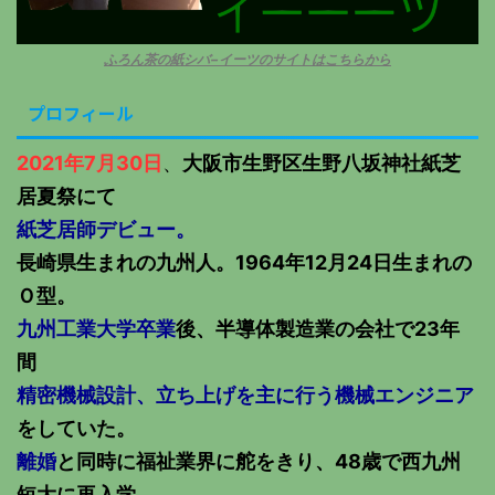
ふろん茶の紙シバ−イーツのサイトはこちらから
プロフィール
2021年7月30日
、
大阪市生野区生野八坂神社紙芝
居夏祭にて
紙芝居師デビュー。
長崎県生まれの九州人。1964年12月24日生まれの
Ｏ型。
九州工業大学卒業
後、半導体製造業の会社で23年
間
精密機械設計、立ち上げを主に行う機械エンジニア
をしていた。
離婚
と同時に福祉業界に舵をきり、48歳で西九州
短大に再入学。