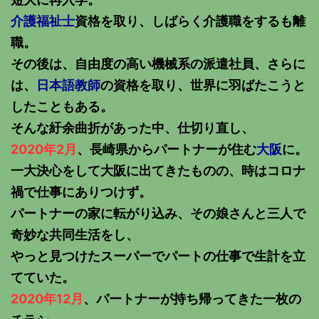
介護福祉士
資格を取り、しばらく介護職をするも離
職。
その後は、自由度の高い機械系の派遣社員、さらに
は、
日本語教師
の資格を取り、世界に羽ばたこうと
したこともある。
そんな紆余曲折があった中、仕切り直し、
2020年2月
、長崎県からパートナーが住む
大阪
に。
一大決心をして大阪に出てきたものの、時はコロナ
禍で仕事にありつけず。
パートナーの家に転がり込み、その娘さんと三人で
奇妙な共同生活をし、
やっと見つけたスーパーでパートの仕事で生計を立
てていた。
2020年12月
、パートナーが持ち帰ってきた一枚の