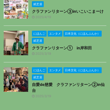
紙芝居
クラファンリターン③inいこいこまーけ
2025/4/19
にほんご
エンタメ
日本文化（にほんぶんか）
紙芝居
クラファンリターン① in岸和田
2025/3/19
にほんご
エンタメ
日本文化（にほんぶんか）
紙芝居
自愛de慈愛 クラファンリターン②in仙
台
2025/3/19