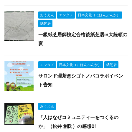
おうえん
エンタメ
日本文化（にほんぶんか）
紙芝居
一級紙芝居師検定合格後紙芝居in大統領の
宴
エンタメ
日本文化（にほんぶんか）
紙芝居
サロンド理茶@シゴトノバコラボイベン
ト告知
おうえん
「人はなぜコミュニティーをつくるの
か」（松井 創氏）の感想01