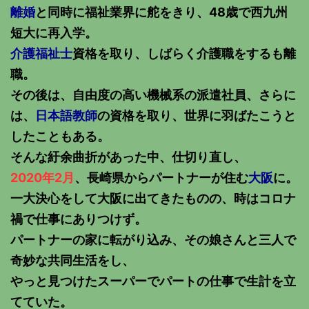
離婚
と同時に福祉業界に舵をきり、48歳で西九州
短大に再入学。
介護福祉士
資格を取り、しばらく介護職をするも離
職。
その後は、自由度の高い機械系の派遣社員、さらに
は、
日本語教師
の資格を取り、世界に羽ばたこうと
したこともある。
そんな紆余曲折があった中、仕切り直し、
2020年2月
、長崎県からパートナーが住む
大阪
に。
一大決心をして大阪に出てきたものの、時はコロナ
禍で仕事にありつけず。
パートナーの家に転がり込み、その娘さんと三人で
奇妙な共同生活をし、
やっと見つけたスーパーでパートの仕事で生計を立
てていた。