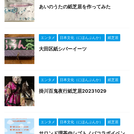
あいのうたの紙芝居を作ってみた
エンタメ
日本文化（にほんぶんか）
紙芝居
大田区紙シバーイーツ
エンタメ
日本文化（にほんぶんか）
紙芝居
掛川百鬼夜行紙芝居20231029
エンタメ
日本文化（にほんぶんか）
紙芝居
サロンド理茶@シゴトノバコラボイベン