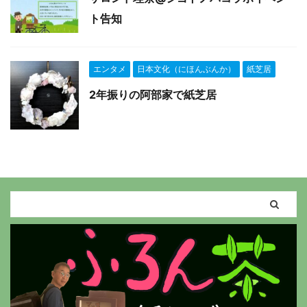
ト告知
エンタメ
日本文化（にほんぶんか）
紙芝居
2年振りの阿部家で紙芝居