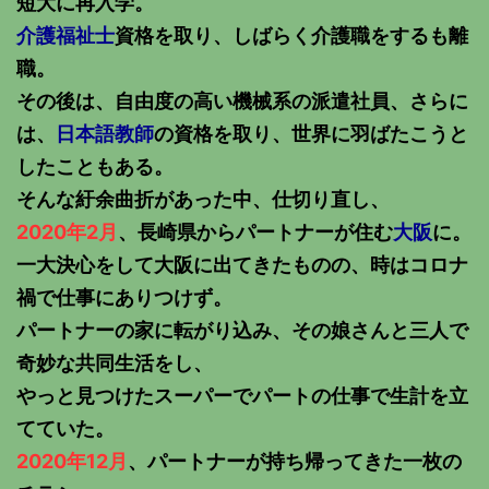
短大に再入学。
介護福祉士
資格を取り、しばらく介護職をするも離
職。
その後は、自由度の高い機械系の派遣社員、さらに
は、
日本語教師
の資格を取り、世界に羽ばたこうと
したこともある。
そんな紆余曲折があった中、仕切り直し、
2020年2月
、長崎県からパートナーが住む
大阪
に。
一大決心をして大阪に出てきたものの、時はコロナ
禍で仕事にありつけず。
パートナーの家に転がり込み、その娘さんと三人で
奇妙な共同生活をし、
やっと見つけたスーパーでパートの仕事で生計を立
てていた。
2020年12月
、パートナーが持ち帰ってきた一枚の