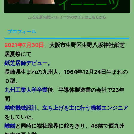
ふろん茶の紙シバ−イーツのサイトはこちらから
プロフィール
2021年7月30日
、
大阪市生野区生野八坂神社紙芝
居夏祭にて
紙芝居師デビュー。
長崎県生まれの九州人。1964年12月24日生まれの
Ｏ型。
九州工業大学卒業
後、半導体製造業の会社で23年
間
精密機械設計、立ち上げを主に行う機械エンジニア
をしていた。
離婚
と同時に福祉業界に舵をきり、48歳で西九州