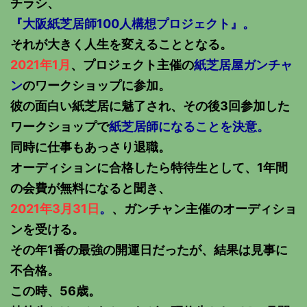
チラシ、
『大阪紙芝居師100人構想プロジェクト』。
それが大きく人生を変えることとなる。
2021年1月
、プロジェクト主催の
紙芝居屋ガンチャ
ン
のワークショップに参加。
彼の面白い紙芝居に魅了され、その後3回参加した
ワークショップで
紙芝居師になることを決意。
同時に仕事もあっさり退職。
オーディションに合格したら特待生として、1年間
の会費が無料になると聞き、
2021年3月31日
。
、ガンチャン主催のオーディショ
ンを受ける。
その年1番の最強の開運日だったが、結果は見事に
不合格。
この時、56歳。