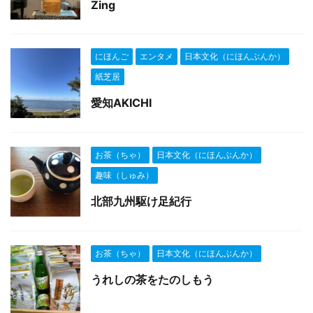
Zing
にほんご
エンタメ
日本文化（にほんぶんか）
紙芝居
愛知AKICHI
お茶（ちゃ）
日本文化（にほんぶんか）
趣味（しゅみ）
北部九州駆け足紀行
お茶（ちゃ）
日本文化（にほんぶんか）
うれしの茶をたのしもう