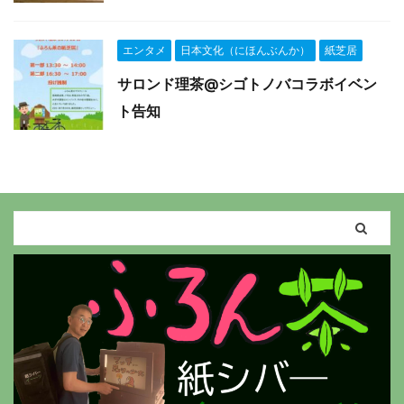
エンタメ
日本文化（にほんぶんか）
紙芝居
サロンド理茶@シゴトノバコラボイベン
ト告知