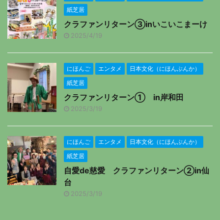
紙芝居
クラファンリターン③inいこいこまーけ
2025/4/19
にほんご
エンタメ
日本文化（にほんぶんか）
紙芝居
クラファンリターン① in岸和田
2025/3/19
にほんご
エンタメ
日本文化（にほんぶんか）
紙芝居
自愛de慈愛 クラファンリターン②in仙
台
2025/3/19