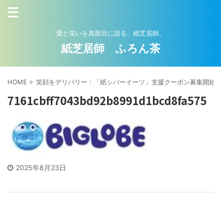
愛と笑いを真面目に語る、紙芝居師。
紙芝居師 ふろん茶
HOME
>
笑顔をデリバリー：「紙シバーイーツ」支援クーポン募集開始
7161cbff7043bd92b8991d1bcd8fa575
2025年8月23日