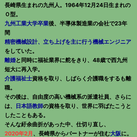
長崎県生まれの九州人。1964年12月24日生まれの
Ｏ型。
九州工業大学卒業
後、半導体製造業の会社で23年
間
精密機械設計、立ち上げを主に行う機械エンジニア
をしていた。
離婚
と同時に福祉業界に舵をきり、48歳で西九州
短大に再入学。
介護福祉士
資格を取り、しばらく介護職をするも離
職。
その後は、自由度の高い機械系の派遣社員、さらに
は、
日本語教師
の資格を取り、世界に羽ばたこうと
したこともある。
そんな紆余曲折があった中、仕切り直し、
2020年2月
、長崎県からパートナーが住む
大阪
に。