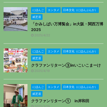
にほんご
エンタメ
日本文化（にほんぶんか）
紙芝居
「かみしばい万博覧会」in大阪・関西万博
2025
2025/4/22
にほんご
エンタメ
日本文化（にほんぶんか）
紙芝居
クラファンリターン③inいこいこまーけ
2025/4/19
にほんご
エンタメ
日本文化（にほんぶんか）
紙芝居
クラファンリターン① in岸和田
2025/3/19