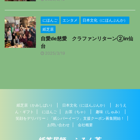
にほんご
エンタメ
日本文化（にほんぶんか）
紙芝居
自愛de慈愛 クラファンリターン②in仙
台
2025/3/19
紙芝居（かみしばい）
日本文化（にほんぶんか）
おうえ
ん・ギフト
にほんご
お茶（ちゃ）
趣味（しゅみ）
笑顔をデリバリー：「紙シバーイーツ」支援クーポン募集開始！
お問い合わせ
会社概要