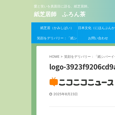
愛と笑いを真面目に語る、紙芝居師。
紙芝居師 ふろん茶
紙芝居（かみしばい）
日本文化（にほんぶんか
笑顔をデリバリー：「紙シ
お問い合わせ
バーイーツ」支援クーポン
HOME
>
笑顔をデリバリー：「紙シバーイ
募集開始！
logo-3923f9206cd9
2025年8月23日