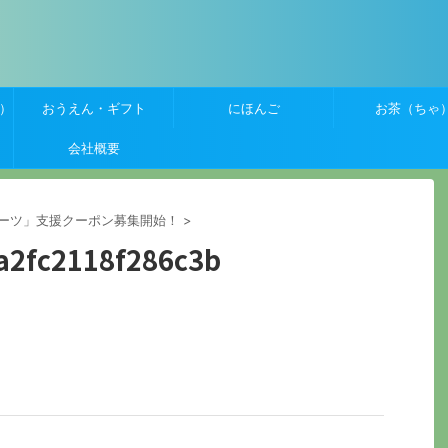
）
おうえん・ギフト
にほんご
お茶（ちゃ
会社概要
ーツ」支援クーポン募集開始！
>
a2fc2118f286c3b