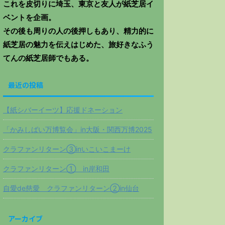
これを皮切りに埼玉、東京と友人が紙芝居イ
ベントを企画。
その後も周りの人の後押しもあり、精力的に
紙芝居の魅力を伝えはじめた、旅好きなふう
てんの紙芝居師でもある。
最近の投稿
【紙シバーイーツ】応援ドネーション
「かみしばい万博覧会」in大阪・関西万博2025
クラファンリターン③inいこいこまーけ
クラファンリターン① in岸和田
自愛de慈愛 クラファンリターン②in仙台
アーカイブ