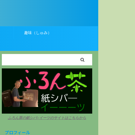
）
趣味（しゅみ）
ふろん茶の紙シバ−イーツのサイトはこちらから
プロフィール