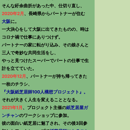
そんな紆余曲折があった中、仕切り直し、
2020年2月
、長崎県からパートナーが住む
大阪
に。
一大決心をして大阪に出てきたものの、時は
コロナ禍で仕事にありつけず。
パートナーの家に転がり込み、その娘さんと
三人で奇妙な共同生活をし、
やっと見つけたスーパーでパートの仕事で生
計を立てていた。
2020年12月
、パートナーが持ち帰ってきた
一枚のチラシ、
『大阪紙芝居師100人構想プロジェクト』。
それが大きく人生を変えることとなる。
2021年1月
、プロジェクト主催の
紙芝居屋ガ
ンチャン
のワークショップに参加。
彼の面白い紙芝居に魅了され、その後3回参