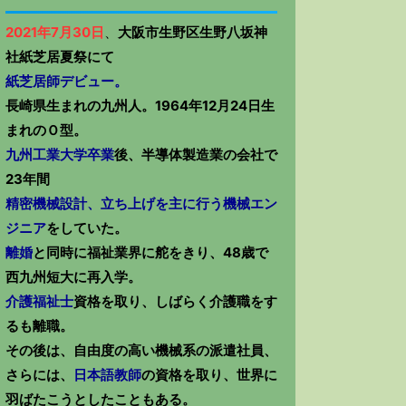
2021年7月30日
、
大阪市生野区生野八坂神
社紙芝居夏祭にて
紙芝居師デビュー。
長崎県生まれの九州人。1964年12月24日生
まれのＯ型。
九州工業大学卒業
後、半導体製造業の会社で
23年間
精密機械設計、立ち上げを主に行う機械エン
ジニア
をしていた。
離婚
と同時に福祉業界に舵をきり、48歳で
西九州短大に再入学。
介護福祉士
資格を取り、しばらく介護職をす
るも離職。
その後は、自由度の高い機械系の派遣社員、
さらには、
日本語教師
の資格を取り、世界に
羽ばたこうとしたこともある。