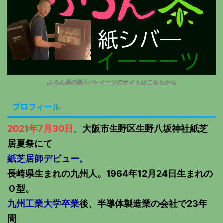
ふろん茶の紙シバ−イーツのサイトはこちらから
プロフィール
2021年7月30日
、
大阪市生野区生野八坂神社紙芝
居夏祭にて
紙芝居師デビュー。
長崎県生まれの九州人。1964年12月24日生まれの
Ｏ型。
九州工業大学卒業
後、半導体製造業の会社で23年
間