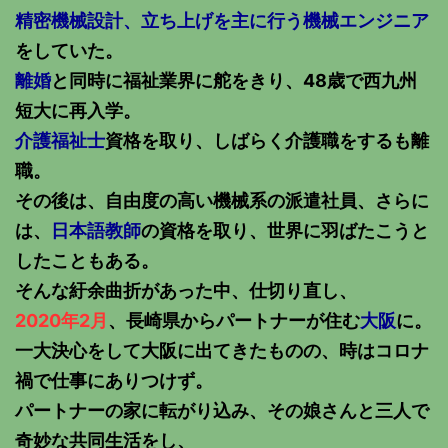
精密機械設計、立ち上げを主に行う機械エンジニア
をしていた。
離婚
と同時に福祉業界に舵をきり、48歳で西九州
短大に再入学。
介護福祉士
資格を取り、しばらく介護職をするも離
職。
その後は、自由度の高い機械系の派遣社員、さらに
は、
日本語教師
の資格を取り、世界に羽ばたこうと
したこともある。
そんな紆余曲折があった中、仕切り直し、
2020年2月
、長崎県からパートナーが住む
大阪
に。
一大決心をして大阪に出てきたものの、時はコロナ
禍で仕事にありつけず。
パートナーの家に転がり込み、その娘さんと三人で
奇妙な共同生活をし、