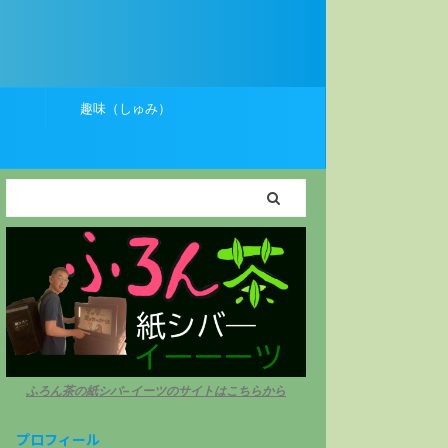
）
趣味（しゅみ）
ふろん茶の紙シバ−イーツのサイトはこちらから
プロフィール