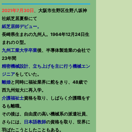
2021年7月30日
、
大阪市生野区生野八坂神
社紙芝居夏祭にて
紙芝居師デビュー。
長崎県生まれの九州人。1964年12月24日生
まれのＯ型。
九州工業大学卒業
後、半導体製造業の会社で
23年間
精密機械設計、立ち上げを主に行う機械エン
ジニア
をしていた。
離婚
と同時に福祉業界に舵をきり、48歳で
西九州短大に再入学。
介護福祉士
資格を取り、しばらく介護職をす
るも離職。
その後は、自由度の高い機械系の派遣社員、
さらには、
日本語教師
の資格を取り、世界に
羽ばたこうとしたこともある。