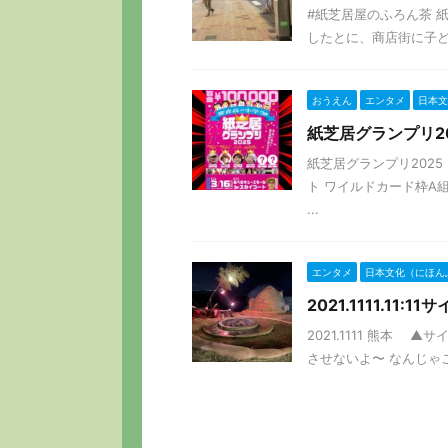
#紙芝居屋のふろん茶 
したとに、商店街に子ども
おうえん
エンタメ
日本文
紙芝居グランプリ20
紙芝居グランプリ2025 
ト ワイルドカード枠A組
...
エンタメ
日本文化（にほん
2021.1111.1
2021.1111 熊本 ▲サイ
させないよ〜 なんじゃここ