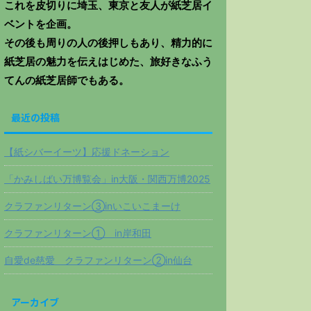
これを皮切りに埼玉、東京と友人が紙芝居イ
ベントを企画。
その後も周りの人の後押しもあり、精力的に
紙芝居の魅力を伝えはじめた、旅好きなふう
てんの紙芝居師でもある。
最近の投稿
【紙シバーイーツ】応援ドネーション
「かみしばい万博覧会」in大阪・関西万博2025
クラファンリターン③inいこいこまーけ
クラファンリターン① in岸和田
自愛de慈愛 クラファンリターン②in仙台
アーカイブ