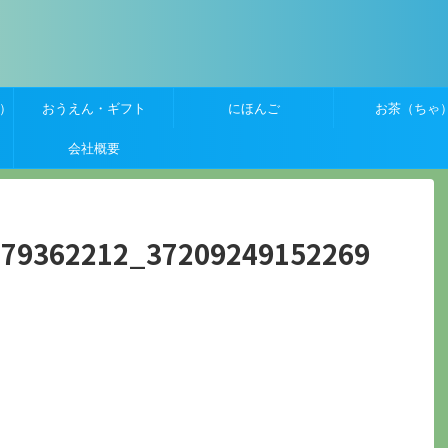
）
おうえん・ギフト
にほんご
お茶（ちゃ
会社概要
379362212_37209249152269