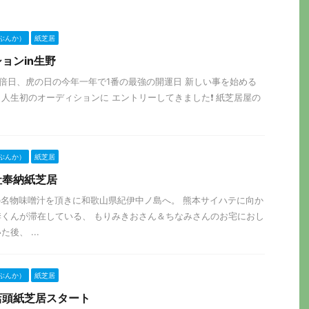
ぶんか）
紙芝居
ョンin生野
万倍日、虎の日の今年一年で1番の最強の開運日 新しい事を始める
人生初のオーディションに エントリーしてきました❗️ 紙芝居屋の
ぶんか）
紙芝居
社奉納紙芝居
さんの名物味噌汁を頂きに和歌山県紀伊中ノ島へ。 熊本サイハテに向か
くんが滞在している、 もりみきおさん＆ちなみさんのお宅におし
後、 ...
ぶんか）
紙芝居
店頭紙芝居スタート