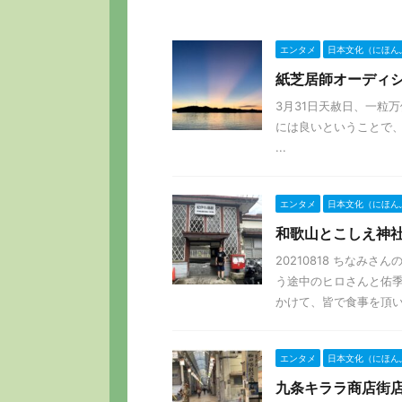
エンタメ
日本文化（にほん
紙芝居師オーディシ
3月31日天赦日、一粒
には良いということで、
...
エンタメ
日本文化（にほん
和歌山とこしえ神
20210818 ちなみ
う途中のヒロさんと佑季
かけて、皆で食事を頂いた
エンタメ
日本文化（にほん
九条キララ商店街