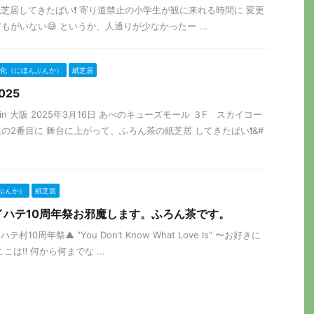
紙芝居してきたばい❗️ 寄り道禁止の小学生が観に来れる時間に 変更
がいない😅 というか、人通りが少なかったー ...
化（にほんぶんか）
紙芝居
25
in 大阪 2025年3月16日 あべのキューズモール ３F スカイコー
の2番目に 舞台に上がって、ふろん茶の紙芝居 してきたばい❗&#
ぶんか）
紙芝居
1:11サイハテ10周年祭お邪魔します。ふろん茶です。
ハテ村10周年祭▲ "You Don’t Know What Love Is" 〜お好きに
は‼️ 何から何までな ...