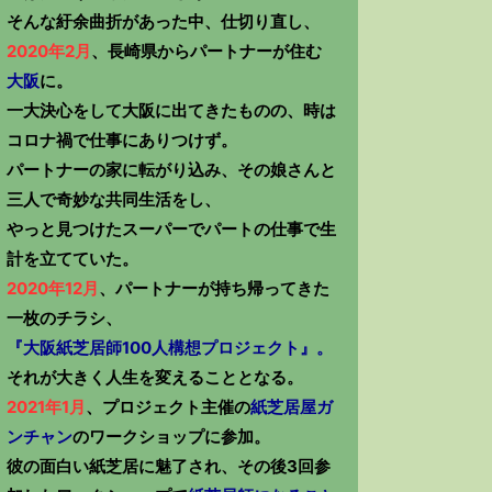
そんな紆余曲折があった中、仕切り直し、
2020年2月
、長崎県からパートナーが住む
大阪
に。
一大決心をして大阪に出てきたものの、時は
コロナ禍で仕事にありつけず。
パートナーの家に転がり込み、その娘さんと
三人で奇妙な共同生活をし、
やっと見つけたスーパーでパートの仕事で生
計を立てていた。
2020年12月
、パートナーが持ち帰ってきた
一枚のチラシ、
『大阪紙芝居師100人構想プロジェクト』。
それが大きく人生を変えることとなる。
2021年1月
、プロジェクト主催の
紙芝居屋ガ
ンチャン
のワークショップに参加。
彼の面白い紙芝居に魅了され、その後3回参