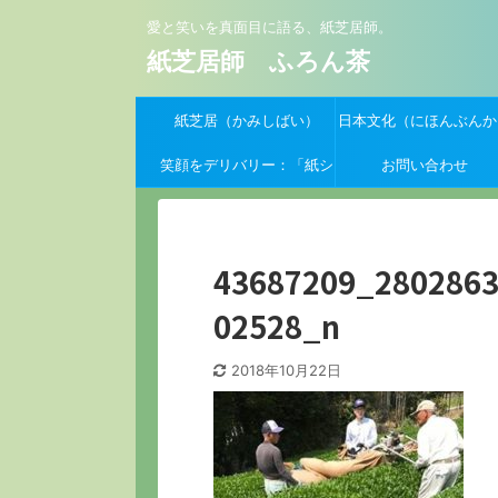
愛と笑いを真面目に語る、紙芝居師。
紙芝居師 ふろん茶
紙芝居（かみしばい）
日本文化（にほんぶんか
笑顔をデリバリー：「紙シ
お問い合わせ
バーイーツ」支援クーポン
募集開始！
43687209_280286
02528_n
2018年10月22日