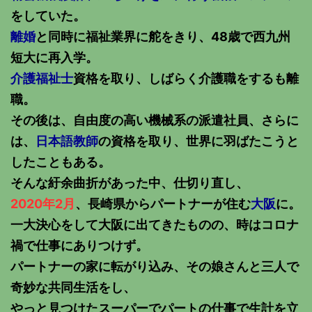
をしていた。
離婚
と同時に福祉業界に舵をきり、48歳で西九州
短大に再入学。
介護福祉士
資格を取り、しばらく介護職をするも離
職。
その後は、自由度の高い機械系の派遣社員、さらに
は、
日本語教師
の資格を取り、世界に羽ばたこうと
したこともある。
そんな紆余曲折があった中、仕切り直し、
2020年2月
、長崎県からパートナーが住む
大阪
に。
一大決心をして大阪に出てきたものの、時はコロナ
禍で仕事にありつけず。
パートナーの家に転がり込み、その娘さんと三人で
奇妙な共同生活をし、
やっと見つけたスーパーでパートの仕事で生計を立