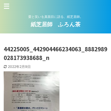
愛と笑いを真面目に語る、紙芝居師。
紙芝居師 ふろん茶
44225005_442904466234063_8882989
028173938688_n
2022年2月9日