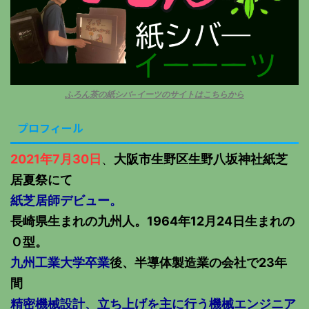
ふろん茶の紙シバ−イーツのサイトはこちらから
プロフィール
2021年7月30日
、
大阪市生野区生野八坂神社紙芝
居夏祭にて
紙芝居師デビュー。
長崎県生まれの九州人。1964年12月24日生まれの
Ｏ型。
九州工業大学卒業
後、半導体製造業の会社で23年
間
精密機械設計、立ち上げを主に行う機械エンジニア