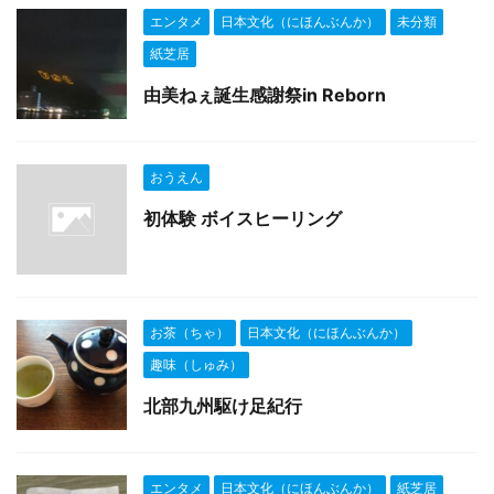
エンタメ
日本文化（にほんぶんか）
未分類
紙芝居
由美ねぇ誕生感謝祭in Reborn
おうえん
初体験 ボイスヒーリング
お茶（ちゃ）
日本文化（にほんぶんか）
趣味（しゅみ）
北部九州駆け足紀行
エンタメ
日本文化（にほんぶんか）
紙芝居