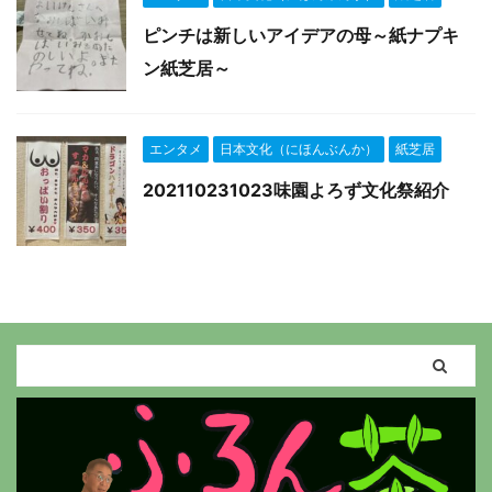
ピンチは新しいアイデアの母～紙ナプキ
ン紙芝居～
エンタメ
日本文化（にほんぶんか）
紙芝居
202110231023味園よろず文化祭紹介