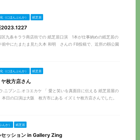
化（にほんぶんか）
紙芝居
23.1227
、大阪西区九条キララ商店街での 紙芝居口演 1本が仕事納めの紙芝居の
午前中にたまたま見た久本 和明 さんの FB投稿で、近所の靱公園
化（にほんぶんか）
紙芝居
ミヤ枚方店さん
0.5 ジュウ.ニブンニ.オコエカケ 「 愛と笑いを真面目に伝える 紙芝居屋の
 本日の口演は大阪 枚方市にある イズミヤ枚方店さんでした。
ぶんか）
紙芝居
ョン in Gallery Zing