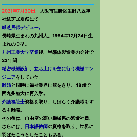
2021年7月30日
、
大阪市生野区生野八坂神
社紙芝居夏祭にて
紙芝居師デビュー。
長崎県生まれの九州人。1964年12月24日生
まれのＯ型。
九州工業大学卒業
後、半導体製造業の会社で
23年間
精密機械設計、立ち上げを主に行う機械エン
ジニア
をしていた。
離婚
と同時に福祉業界に舵をきり、48歳で
西九州短大に再入学。
介護福祉士
資格を取り、しばらく介護職をす
るも離職。
その後は、自由度の高い機械系の派遣社員、
さらには、
日本語教師
の資格を取り、世界に
羽ばたこうとしたこともある。