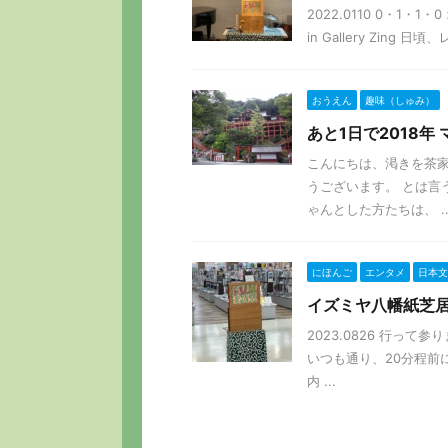
2022.0110 0・1
in Gallery Zing
おうえん
趣味（しゅみ）
あと1日で2018
こんにちは、渇きを茶家
うございます。 とは言
ゃんとした方たちは、 ..
にほんご
エンタメ
日本文
イズミヤ八幡紙芝
2023.0826 行っ
いつも通り、20分程前に
内 ...