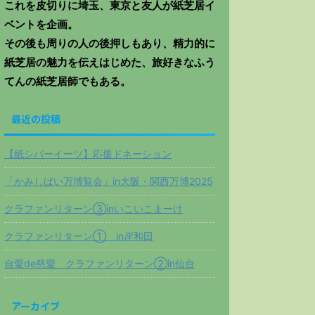
これを皮切りに埼玉、東京と友人が紙芝居イ
ベントを企画。
その後も周りの人の後押しもあり、精力的に
紙芝居の魅力を伝えはじめた、旅好きなふう
てんの紙芝居師でもある。
最近の投稿
【紙シバーイーツ】応援ドネーション
「かみしばい万博覧会」in大阪・関西万博2025
クラファンリターン③inいこいこまーけ
クラファンリターン① in岸和田
自愛de慈愛 クラファンリターン②in仙台
アーカイブ