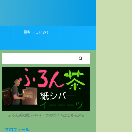
）
趣味（しゅみ）
ふろん茶の紙シバ−イーツのサイトはこちらから
プロフィール