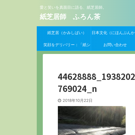
愛と笑いを真面目に語る、紙芝居師。
紙芝居師 ふろん茶
紙芝居（かみしばい）
日本文化（にほんぶんか
笑顔をデリバリー：「紙シ
お問い合わせ
バーイーツ」支援クーポン
募集開始！
44628888_193820
769024_n
2018年10月22日