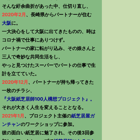
そんな紆余曲折があった中、仕切り直し、
2020年2月
、長崎県からパートナーが住む
大阪
に。
一大決心をして大阪に出てきたものの、時は
コロナ禍で仕事にありつけず。
パートナーの家に転がり込み、その娘さんと
三人で奇妙な共同生活をし、
やっと見つけたスーパーでパートの仕事で生
計を立てていた。
2020年12月
、パートナーが持ち帰ってきた
一枚のチラシ、
『大阪紙芝居師100人構想プロジェクト』。
それが大きく人生を変えることとなる。
2021年1月
、プロジェクト主催の
紙芝居屋ガ
ンチャン
のワークショップに参加。
彼の面白い紙芝居に魅了され、その後3回参