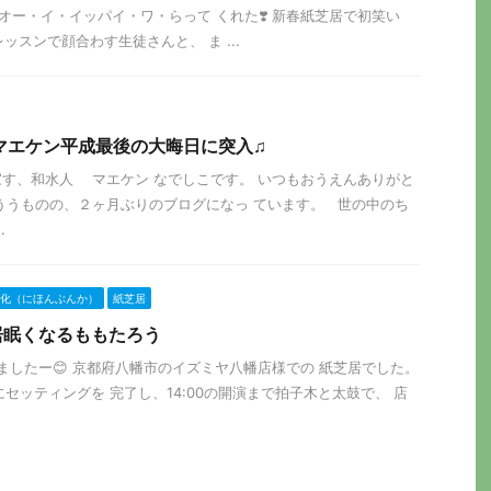
・1・0 オー・イ・イッパイ・ワ・らって くれた❣️ 新春紙芝居で初笑い
 日頃、レッスンで顔合わす生徒さんと、 ま ...
年 マエケン平成最後の大晦日に突入♫
す、和水人 マエケン なでしこです。 いつもおうえんありがと
ううものの、２ヶ月ぶりのブログになっ ています。 世の中のち
.
化（にほんぶんか）
紙芝居
居眠くなるももたろう
て参りましたー😊 京都府八幡市のイズミヤ八幡店様での 紙芝居でした。
セッティングを 完了し、14:00の開演まで拍子木と太鼓で、 店