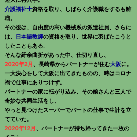
介護福祉士
資格を取り、しばらく介護職をするも離
職。
その後は、自由度の高い機械系の派遣社員、さらに
は、
日本語教師
の資格を取り、世界に羽ばたこうと
したこともある。
そんな紆余曲折があった中、仕切り直し、
2020年2月
、長崎県からパートナーが住む
大阪
に。
一大決心をして大阪に出てきたものの、時はコロナ
禍で仕事にありつけず。
パートナーの家に転がり込み、その娘さんと三人で
奇妙な共同生活をし、
やっと見つけたスーパーでパートの仕事で生計を立
てていた。
2020年12月
、パートナーが持ち帰ってきた一枚の