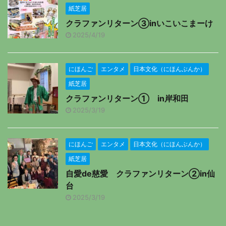
紙芝居
クラファンリターン③inいこいこまーけ
2025/4/19
にほんご
エンタメ
日本文化（にほんぶんか）
紙芝居
クラファンリターン① in岸和田
2025/3/19
にほんご
エンタメ
日本文化（にほんぶんか）
紙芝居
自愛de慈愛 クラファンリターン②in仙
台
2025/3/19