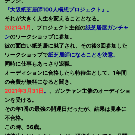
チラシ、
『大阪紙芝居師100人構想プロジェクト』。
それが大きく人生を変えることとなる。
2021年1月
、プロジェクト主催の
紙芝居屋ガンチャ
ン
のワークショップに参加。
彼の面白い紙芝居に魅了され、その後3回参加した
ワークショップで
紙芝居師になることを決意。
同時に仕事もあっさり退職。
オーディションに合格したら特待生として、1年間
の会費が無料になると聞き、
2021年3月31日
。
、ガンチャン主催のオーディショ
ンを受ける。
その年1番の最強の開運日だったが、結果は見事に
不合格。
この時、56歳。