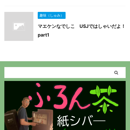
趣味（しゅみ）
マエケンなでしこ USJではしゃいだよ！
part1