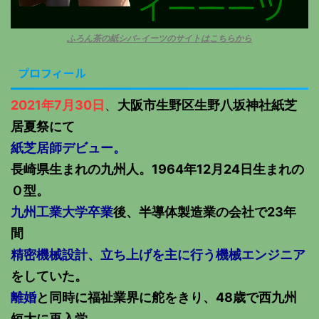
ふろん茶の紙シバ−イーツのサイトはこちらから
プロフィール
2021年7月30日
、
大阪市生野区生野八坂神社紙芝
居夏祭にて
紙芝居師デビュー。
長崎県生まれの九州人。1964年12月24日生まれの
Ｏ型。
九州工業大学卒業
後、半導体製造業の会社で23年
間
精密機械設計、立ち上げを主に行う機械エンジニア
をしていた。
離婚
と同時に福祉業界に舵をきり、48歳で西九州
短大に再入学。