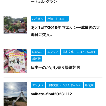
ートatレグラン
おうえん
趣味（しゅみ）
あと1日で2018年 マエケン平成最後の大
晦日に突入♫
にほんご
エンタメ
日本文化（にほんぶんか）
紙芝居
日本一のだがし売り場紙芝居
エンタメ
日本文化（にほんぶんか）
紙芝居
saihate-final20231112