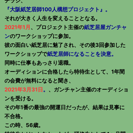
チラシ、
『大阪紙芝居師100人構想プロジェクト』。
それが大きく人生を変えることとなる。
2021年1月
、プロジェクト主催の
紙芝居屋ガンチャ
ン
のワークショップに参加。
彼の面白い紙芝居に魅了され、その後3回参加した
ワークショップで
紙芝居師になることを決意。
同時に仕事もあっさり退職。
オーディションに合格したら特待生として、1年間
の会費が無料になると聞き、
2021年3月31日
。
、ガンチャン主催のオーディショ
ンを受ける。
その年1番の最強の開運日だったが、結果は見事に
不合格。
この時、56歳。