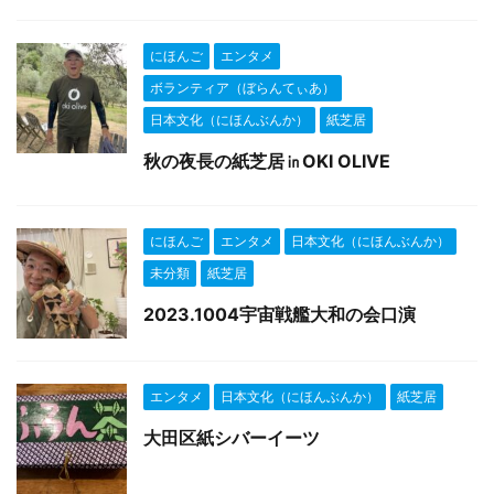
にほんご
エンタメ
ボランティア（ぼらんてぃあ）
日本文化（にほんぶんか）
紙芝居
秋の夜長の紙芝居㏌OKI OLIVE
にほんご
エンタメ
日本文化（にほんぶんか）
未分類
紙芝居
2023.1004宇宙戦艦大和の会口演
エンタメ
日本文化（にほんぶんか）
紙芝居
大田区紙シバーイーツ