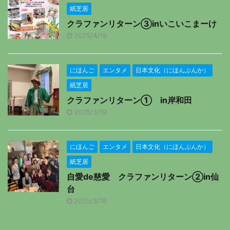
紙芝居
クラファンリターン③inいこいこまーけ
2025/4/19
にほんご
エンタメ
日本文化（にほんぶんか）
紙芝居
クラファンリターン① in岸和田
2025/3/19
にほんご
エンタメ
日本文化（にほんぶんか）
紙芝居
自愛de慈愛 クラファンリターン②in仙
台
2025/3/19