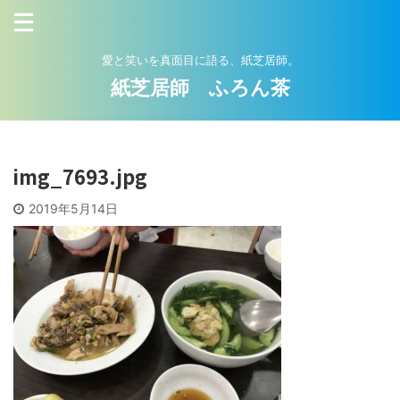
愛と笑いを真面目に語る、紙芝居師。
紙芝居師 ふろん茶
img_7693.jpg
2019年5月14日