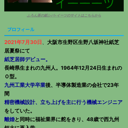
ふろん茶の紙シバ−イーツのサイトはこちらから
プロフィール
2021年7月30日
、
大阪市生野区生野八坂神社紙芝
居夏祭にて
紙芝居師デビュー。
長崎県生まれの九州人。1964年12月24日生まれの
Ｏ型。
九州工業大学卒業
後、半導体製造業の会社で23年
間
精密機械設計、立ち上げを主に行う機械エンジニア
をしていた。
離婚
と同時に福祉業界に舵をきり、48歳で西九州
短大に再入学。