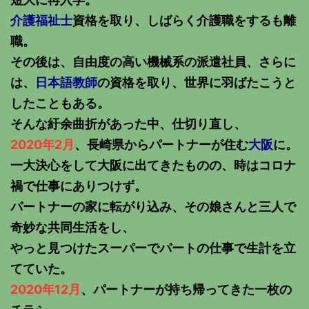
介護福祉士
資格を取り、しばらく介護職をするも離
職。
その後は、自由度の高い機械系の派遣社員、さらに
は、
日本語教師
の資格を取り、世界に羽ばたこうと
したこともある。
そんな紆余曲折があった中、仕切り直し、
2020年2月
、長崎県からパートナーが住む
大阪
に。
一大決心をして大阪に出てきたものの、時はコロナ
禍で仕事にありつけず。
パートナーの家に転がり込み、その娘さんと三人で
奇妙な共同生活をし、
やっと見つけたスーパーでパートの仕事で生計を立
てていた。
2020年12月
、パートナーが持ち帰ってきた一枚の