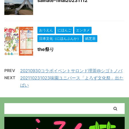
saihate-final20231112
おうえん
にほんご
エンタメ
日本文化（にほんぶんか）
紙芝居
the祭り
PREV
20210930コラボイベントサロンド理茶@シゴトノバ
NEXT
202110231023味園ユニバース「よろず文化祭」出た
ばい