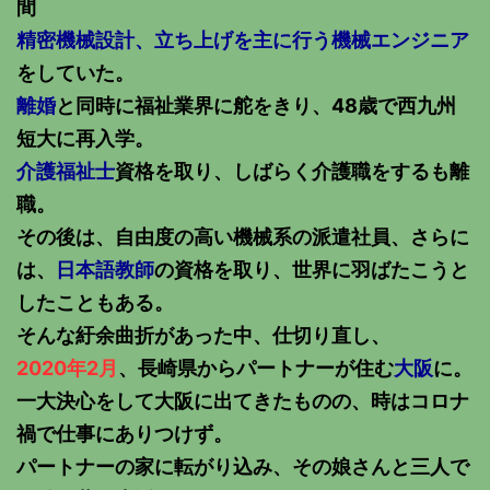
間
精密機械設計、立ち上げを主に行う機械エンジニア
をしていた。
離婚
と同時に福祉業界に舵をきり、48歳で西九州
短大に再入学。
介護福祉士
資格を取り、しばらく介護職をするも離
職。
その後は、自由度の高い機械系の派遣社員、さらに
は、
日本語教師
の資格を取り、世界に羽ばたこうと
したこともある。
そんな紆余曲折があった中、仕切り直し、
2020年2月
、長崎県からパートナーが住む
大阪
に。
一大決心をして大阪に出てきたものの、時はコロナ
禍で仕事にありつけず。
パートナーの家に転がり込み、その娘さんと三人で