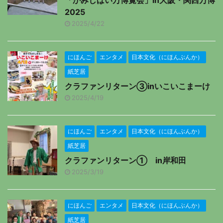
「かみしばい万博覧会」in大阪・関西万博
2025
2025/4/22
にほんご
エンタメ
日本文化（にほんぶんか）
紙芝居
クラファンリターン③inいこいこまーけ
2025/4/19
にほんご
エンタメ
日本文化（にほんぶんか）
紙芝居
クラファンリターン① in岸和田
2025/3/19
にほんご
エンタメ
日本文化（にほんぶんか）
紙芝居