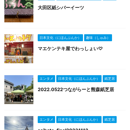
大田区紙シバーイーツ
日本文化（にほんぶんか）
趣味（しゅみ）
マエケンテキ屋でわっしょい♡
エンタメ
日本文化（にほんぶんか）
紙芝居
2022.0522つながらーと熊森紙芝居
エンタメ
日本文化（にほんぶんか）
紙芝居