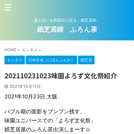
愛と笑いを真面目に語る、紙芝居師。
紙芝居師 ふろん茶
HOME
>
エンタメ
>
エンタメ
日本文化（にほんぶんか）
紙芝居
202110231023味園よろず文化祭紹介
2021年10月11日
2021年10月23日 大阪
バブル期の面影をプンプン残す、
味園ユニバースでの「よろず文化祭」
紙芝居屋のふろん茶出演しまーす☺️