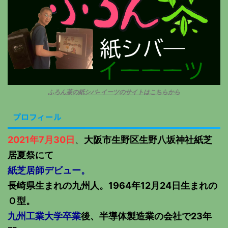
ふろん茶の紙シバ−イーツのサイトはこちらから
プロフィール
2021年7月30日
、
大阪市生野区生野八坂神社紙芝
居夏祭にて
紙芝居師デビュー。
長崎県生まれの九州人。1964年12月24日生まれの
Ｏ型。
九州工業大学卒業
後、半導体製造業の会社で23年