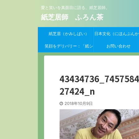
愛と笑いを真面目に語る、紙芝居師。
紙芝居師 ふろん茶
紙芝居（かみしばい）
日本文化（にほんぶんか
笑顔をデリバリー：「紙シ
お問い合わせ
バーイーツ」支援クーポン
募集開始！
43434736_745758
27424_n
2018年10月9日