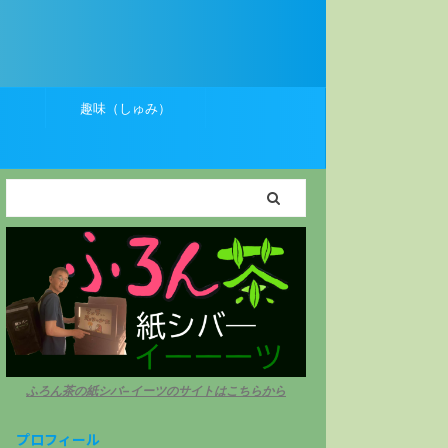
）
趣味（しゅみ）
ふろん茶の紙シバ−イーツのサイトはこちらから
プロフィール