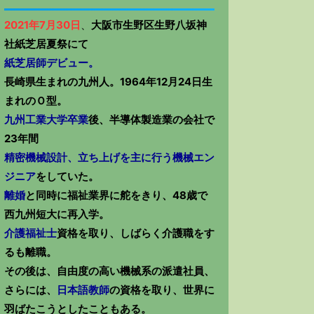
2021年7月30日
、
大阪市生野区生野八坂神
社紙芝居夏祭にて
紙芝居師デビュー。
長崎県生まれの九州人。1964年12月24日生
まれのＯ型。
九州工業大学卒業
後、半導体製造業の会社で
23年間
精密機械設計、立ち上げを主に行う機械エン
ジニア
をしていた。
離婚
と同時に福祉業界に舵をきり、48歳で
西九州短大に再入学。
介護福祉士
資格を取り、しばらく介護職をす
るも離職。
その後は、自由度の高い機械系の派遣社員、
さらには、
日本語教師
の資格を取り、世界に
羽ばたこうとしたこともある。