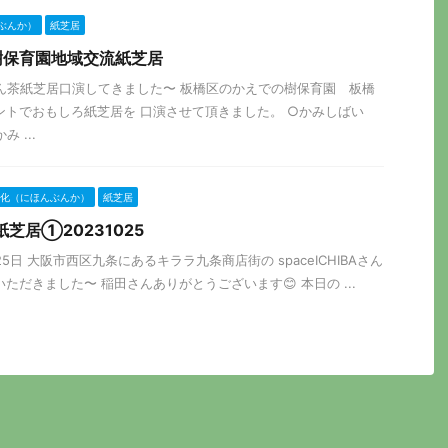
ぶんか）
紙芝居
樹保育園地域交流紙芝居
ふろん茶紙芝居口演してきました〜 板橋区のかえでの樹保育園 板橋
ントでおもしろ紙芝居を 口演させて頂きました。 ○かみしばい
 ...
化（にほんぶんか）
紙芝居
頭紙芝居①20231025
0月25日 大阪市西区九条にあるキララ九条商店街の spaceICHIBAさん
ただきました〜 稲田さんありがとうございます😊 本日の ...