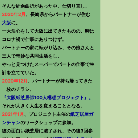
そんな紆余曲折があった中、仕切り直し、
2020年2月
、長崎県からパートナーが住む
大阪
に。
一大決心をして大阪に出てきたものの、時は
コロナ禍で仕事にありつけず。
パートナーの家に転がり込み、その娘さんと
三人で奇妙な共同生活をし、
やっと見つけたスーパーでパートの仕事で生
計を立てていた。
2020年12月
、パートナーが持ち帰ってきた
一枚のチラシ、
『大阪紙芝居師100人構想プロジェクト』。
それが大きく人生を変えることとなる。
2021年1月
、プロジェクト主催の
紙芝居屋ガ
ンチャン
のワークショップに参加。
彼の面白い紙芝居に魅了され、その後3回参