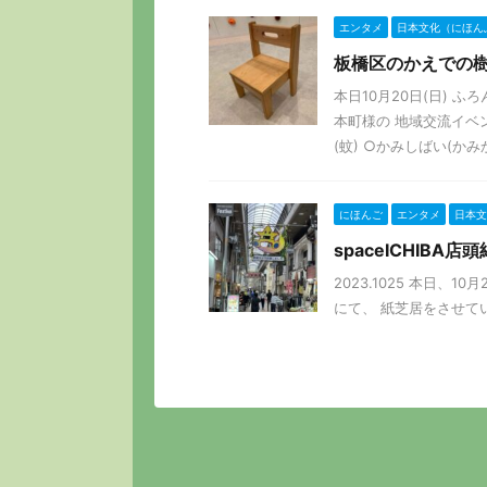
エンタメ
日本文化（にほん
板橋区のかえでの
本日10月20日(日) 
本町様の 地域交流イベ
(蚊) ○かみしばい(かみかみ
にほんご
エンタメ
日本文
spaceICHIBA店
2023.1025 本日、1
にて、 紙芝居をさせてい