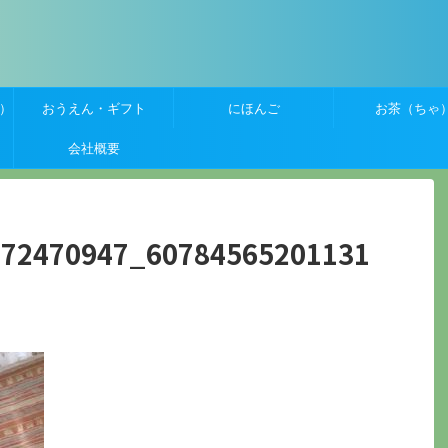
）
おうえん・ギフト
にほんご
お茶（ちゃ
会社概要
472470947_60784565201131