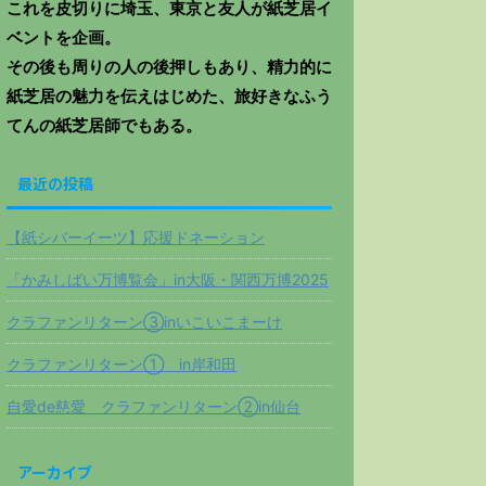
これを皮切りに埼玉、東京と友人が紙芝居イ
ベントを企画。
その後も周りの人の後押しもあり、精力的に
紙芝居の魅力を伝えはじめた、旅好きなふう
てんの紙芝居師でもある。
最近の投稿
【紙シバーイーツ】応援ドネーション
「かみしばい万博覧会」in大阪・関西万博2025
クラファンリターン③inいこいこまーけ
クラファンリターン① in岸和田
自愛de慈愛 クラファンリターン②in仙台
アーカイブ