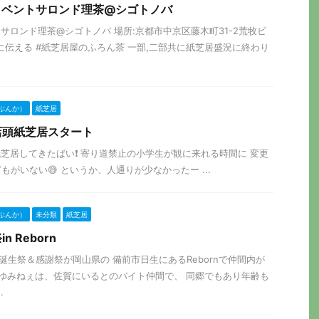
ラボイベントサロンド理茶@シゴトノバ
水曜 サロンド理茶@シゴトノバ 場所:京都市中京区藤木町31-2荒牧ビ
目に伝える #紙芝居屋のふろん茶 一部,二部共に紙芝居盛況に終わり
ぶんか）
紙芝居
店頭紙芝居スタート
紙芝居してきたばい❗️ 寄り道禁止の小学生が観に来れる時間に 変更
がいない😅 というか、人通りが少なかったー ...
ぶんか）
未分類
紙芝居
 Reborn
ねぇの誕生祭＆感謝祭が岡山県の 備前市日生にあるRebornで仲間内が
 ゆみねぇは、佐賀にいるとのバイト仲間で、 同郷でもあり年齢も
.