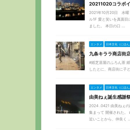
20211020コ
2021年10月20日 
ル1F 愛と笑いを真面
ました。 本日の口 ...
エンタメ
日本文化（にほん
九条キララ商店街
#紙芝居屋のふろん茶 
したとに、商店街に子ども
エンタメ
日本文化（にほん
由美ねぇ誕生感謝祭in
2024 .0421 由美
集まって 開催された。
近いことから、仲良く ..