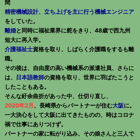
間
精密機械設計、立ち上げを主に行う機械エンジニア
をしていた。
離婚
と同時に福祉業界に舵をきり、48歳で西九州
短大に再入学。
介護福祉士
資格を取り、しばらく介護職をするも離
職。
その後は、自由度の高い機械系の派遣社員、さらに
は、
日本語教師
の資格を取り、世界に羽ばたこうと
したこともある。
そんな紆余曲折があった中、仕切り直し、
2020年2月
、長崎県からパートナーが住む
大阪
に。
一大決心をして大阪に出てきたものの、時はコロナ
禍で仕事にありつけず。
パートナーの家に転がり込み、その娘さんと三人で