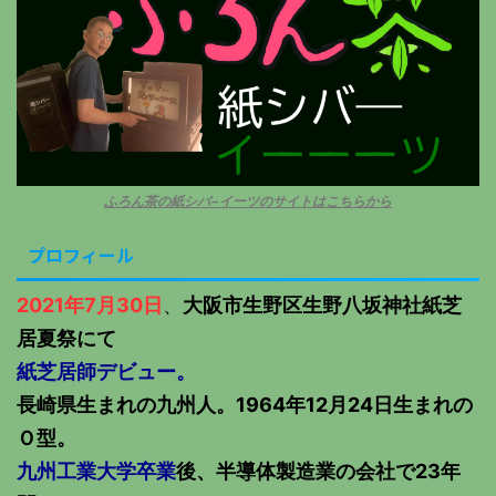
ふろん茶の紙シバ−イーツのサイトはこちらから
プロフィール
2021年7月30日
、
大阪市生野区生野八坂神社紙芝
居夏祭にて
紙芝居師デビュー。
長崎県生まれの九州人。1964年12月24日生まれの
Ｏ型。
九州工業大学卒業
後、半導体製造業の会社で23年