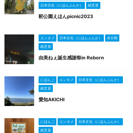
日本文化（にほんぶんか）
紙芝居
靭公園えほんpicnic2023
エンタメ
日本文化（にほんぶんか）
未分類
紙芝居
由美ねぇ誕生感謝祭in Reborn
にほんご
エンタメ
日本文化（にほんぶんか）
紙芝居
愛知AKICHI
にほんご
エンタメ
日本文化（にほんぶんか）
紙芝居