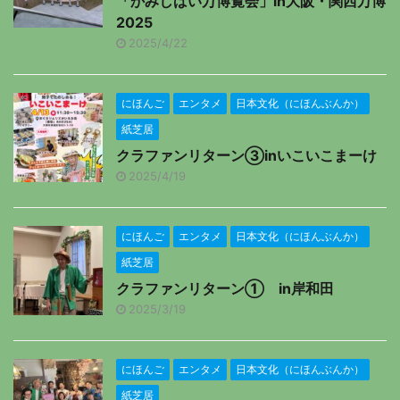
「かみしばい万博覧会」in大阪・関西万博
2025
2025/4/22
にほんご
エンタメ
日本文化（にほんぶんか）
紙芝居
クラファンリターン③inいこいこまーけ
2025/4/19
にほんご
エンタメ
日本文化（にほんぶんか）
紙芝居
クラファンリターン① in岸和田
2025/3/19
にほんご
エンタメ
日本文化（にほんぶんか）
紙芝居