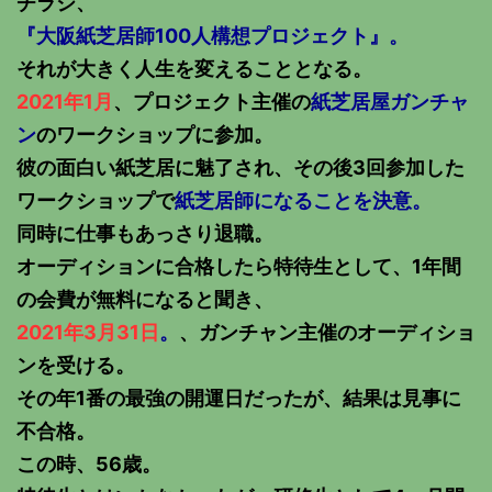
チラシ、
『大阪紙芝居師100人構想プロジェクト』。
それが大きく人生を変えることとなる。
2021年1月
、プロジェクト主催の
紙芝居屋ガンチャ
ン
のワークショップに参加。
彼の面白い紙芝居に魅了され、その後3回参加した
ワークショップで
紙芝居師になることを決意。
同時に仕事もあっさり退職。
オーディションに合格したら特待生として、1年間
の会費が無料になると聞き、
2021年3月31日
。
、ガンチャン主催のオーディショ
ンを受ける。
その年1番の最強の開運日だったが、結果は見事に
不合格。
この時、56歳。