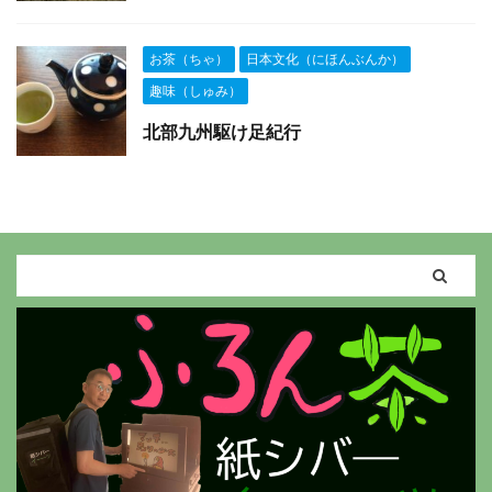
お茶（ちゃ）
日本文化（にほんぶんか）
趣味（しゅみ）
北部九州駆け足紀行