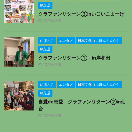
紙芝居
クラファンリターン③inいこいこまーけ
2025/4/19
にほんご
エンタメ
日本文化（にほんぶんか）
紙芝居
クラファンリターン① in岸和田
2025/3/19
にほんご
エンタメ
日本文化（にほんぶんか）
紙芝居
自愛de慈愛 クラファンリターン②in仙
台
2025/3/19