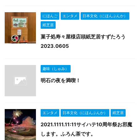
にほんご
エンタメ
日本文化（にほんぶんか）
紙芝居
菓子処寿々屋様店頭紙芝居すずたろう
2023.0605
趣味（しゅみ）
明石の夜を満喫！
エンタメ
日本文化（にほんぶんか）
紙芝居
2021.1111.11:11サイハテ10周年祭お邪魔
します。ふろん茶です。