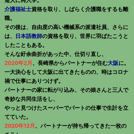
短大に再入学。
介護福祉士
資格を取り、しばらく介護職をするも離
職。
その後は、自由度の高い機械系の派遣社員、さらに
は、
日本語教師
の資格を取り、世界に羽ばたこうと
したこともある。
そんな紆余曲折があった中、仕切り直し、
2020年2月
、長崎県からパートナーが住む
大阪
に。
一大決心をして大阪に出てきたものの、時はコロナ
禍で仕事にありつけず。
パートナーの家に転がり込み、その娘さんと三人で
奇妙な共同生活をし、
やっと見つけたスーパーでパートの仕事で生計を立
てていた。
2020年12月
、パートナーが持ち帰ってきた一枚の