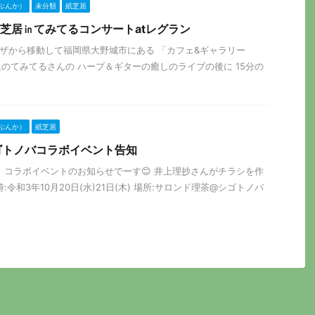
ぶんか）
未分類
紙芝居
しの紙芝居㏌てみてるコンサートatレグラン
市民プラザから移動して福岡県大野城市にある 「カフェ&ギャラリー
のてみてるさんの ハープ＆ギターの癒しのライブの後に 15分の
ぶんか）
紙芝居
ゴトノバコラボイベント告知
 コラボイベントのお知らせでーす😊 井上理抄さんがチラシを作
令和3年10月20日(水)21日(木) 場所:サロンド理茶@シゴトノバ