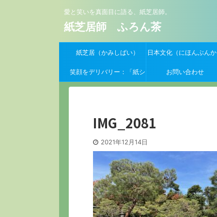
愛と笑いを真面目に語る、紙芝居師。
紙芝居師 ふろん茶
紙芝居（かみしばい）
日本文化（にほんぶんか
笑顔をデリバリー：「紙シ
お問い合わせ
バーイーツ」支援クーポン
募集開始！
IMG_2081
2021年12月14日