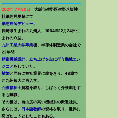
2021年7月30日
、
大阪市生野区生野八坂神
社紙芝居夏祭にて
紙芝居師デビュー。
長崎県生まれの九州人。1964年12月24日生
まれのＯ型。
九州工業大学卒業
後、半導体製造業の会社で
23年間
精密機械設計、立ち上げを主に行う機械エン
ジニア
をしていた。
離婚
と同時に福祉業界に舵をきり、48歳で
西九州短大に再入学。
介護福祉士
資格を取り、しばらく介護職をす
るも離職。
その後は、自由度の高い機械系の派遣社員、
さらには、
日本語教師
の資格を取り、世界に
羽ばたこうとしたこともある。