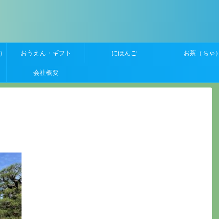
）
おうえん・ギフト
にほんご
お茶（ちゃ
会社概要