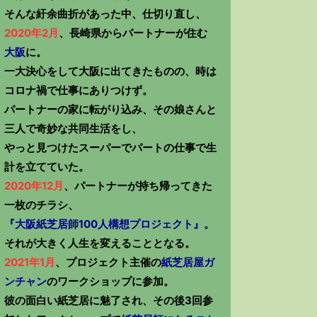
そんな紆余曲折があった中、仕切り直し、
2020年2月
、長崎県からパートナーが住む
大阪
に。
一大決心をして大阪に出てきたものの、時は
コロナ禍で仕事にありつけず。
パートナーの家に転がり込み、その娘さんと
三人で奇妙な共同生活をし、
やっと見つけたスーパーでパートの仕事で生
計を立てていた。
2020年12月
、パートナーが持ち帰ってきた
一枚のチラシ、
『大阪紙芝居師100人構想プロジェクト』。
それが大きく人生を変えることとなる。
2021年1月
、プロジェクト主催の
紙芝居屋ガ
ンチャン
のワークショップに参加。
彼の面白い紙芝居に魅了され、その後3回参