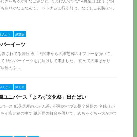
きをちゃかすなごみひと) まえけんです^_^ 4月某日(ぼうじつ)
もありかなぁなんて、 ベトナムに行く前は、なでしこ衣装(いし
ぶんか）
紙芝居
シバーイーツ
分俺も愛されてる気分 今回の関東からの紙芝居のオファーを頂いて、
て 紙シバーイーツをお届けして来ました。 初めての事ばかり
屋のふ ...
ぶんか）
紙芝居
23味園ユニバース「よろず文化祭」出たばい
味園ユニバース 紙芝居屋のふろん茶が昭和のバブル期全盛期の 名残りが
ちゃ広い箱の中で 紙芝居の舞台を借りて、めちゃくちゃ太か声で