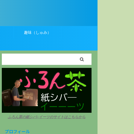
）
趣味（しゅみ）
ふろん茶の紙シバ−イーツのサイトはこちらから
プロフィール