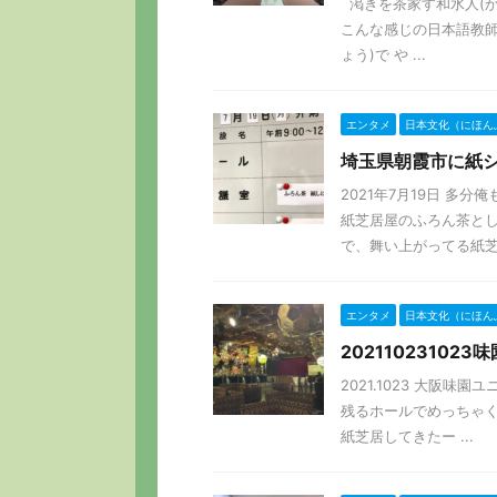
渇きを茶家す和水人(かわ
こんな感じの日本語教師
ょう)で や ...
エンタメ
日本文化（にほん
埼玉県朝霞市に紙
2021年7月19日 多
紙芝居屋のふろん茶とし
で、舞い上がってる紙芝居
エンタメ
日本文化（にほん
2021102310
2021.1023 大阪
残るホールでめっちゃく
紙芝居してきたー ...