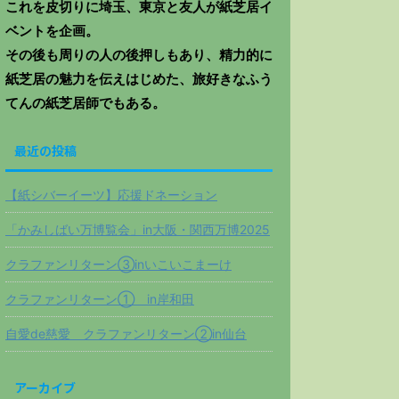
これを皮切りに埼玉、東京と友人が紙芝居イ
ベントを企画。
その後も周りの人の後押しもあり、精力的に
紙芝居の魅力を伝えはじめた、旅好きなふう
てんの紙芝居師でもある。
最近の投稿
【紙シバーイーツ】応援ドネーション
「かみしばい万博覧会」in大阪・関西万博2025
クラファンリターン③inいこいこまーけ
クラファンリターン① in岸和田
自愛de慈愛 クラファンリターン②in仙台
アーカイブ