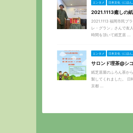
エンタメ
日本文化（にほん
2021.1113癒
2021.1113 福岡
レ・グラン」さんで友人
時間を頂いて紙芝居 ...
エンタメ
日本文化（にほん
サロンド理茶@シ
紙芝居屋のふろん茶から
製してくれました。 日時:
京都 ...