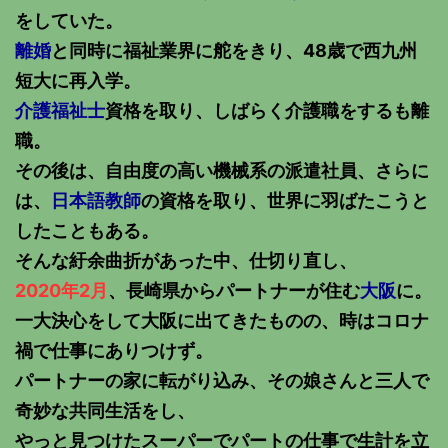
をしていた。
離婚
と同時に福祉業界に舵をきり、48歳で西九州
短大に再入学。
介護福祉士
資格を取り、しばらく介護職をするも離
職。
その後は、自由度の高い機械系の派遣社員、さらに
は、
日本語教師
の資格を取り、世界に羽ばたこうと
したこともある。
そんな紆余曲折があった中、仕切り直し、
2020年2月
、長崎県からパートナーが住む
大阪
に。
一大決心をして大阪に出てきたものの、時はコロナ
禍で仕事にありつけず。
パートナーの家に転がり込み、その娘さんと三人で
奇妙な共同生活をし、
やっと見つけたスーパーでパートの仕事で生計を立