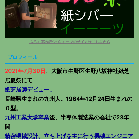
ふろん茶の紙シバ−イーツのサイトはこちらから
プロフィール
2021年7月30日
、
大阪市生野区生野八坂神社紙芝
居夏祭にて
紙芝居師デビュー。
長崎県生まれの九州人。1964年12月24日生まれの
Ｏ型。
九州工業大学卒業
後、半導体製造業の会社で23年
間
精密機械設計、立ち上げを主に行う機械エンジニア