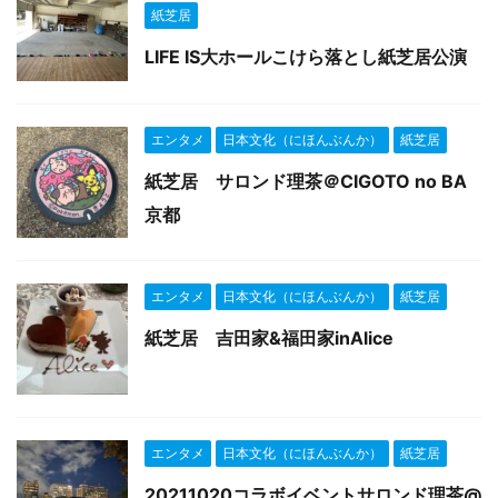
紙芝居
LIFE IS大ホールこけら落とし紙芝居公演
エンタメ
日本文化（にほんぶんか）
紙芝居
紙芝居 サロンド理茶＠CIGOTO no BA
京都
エンタメ
日本文化（にほんぶんか）
紙芝居
紙芝居 吉田家&福田家inAlice
エンタメ
日本文化（にほんぶんか）
紙芝居
20211020コラボイベントサロンド理茶@