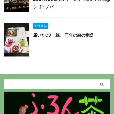
シゴトノバ
おうえん
届いたCD 続.・千年の森の物語