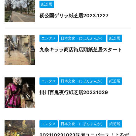
紙芝居
靭公園ゲリラ紙芝居2023.1227
エンタメ
日本文化（にほんぶんか）
紙芝居
九条キララ商店街店頭紙芝居スタート
エンタメ
日本文化（にほんぶんか）
紙芝居
掛川百鬼夜行紙芝居20231029
エンタメ
日本文化（にほんぶんか）
紙芝居
202110231023味園ユニバース「よろず