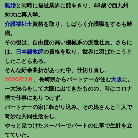
離婚
と同時に福祉業界に舵をきり、48歳で西九州
短大に再入学。
介護福祉士
資格を取り、しばらく介護職をするも離
職。
その後は、自由度の高い機械系の派遣社員、さらに
は、
日本語教師
の資格を取り、世界に羽ばたこうと
したこともある。
そんな紆余曲折があった中、仕切り直し、
2020年2月
、長崎県からパートナーが住む
大阪
に。
一大決心をして大阪に出てきたものの、時はコロナ
禍で仕事にありつけず。
パートナーの家に転がり込み、その娘さんと三人で
奇妙な共同生活をし、
やっと見つけたスーパーでパートの仕事で生計を立
てていた。