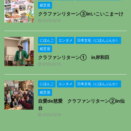
紙芝居
クラファンリターン③inいこいこまーけ
2025/4/19
にほんご
エンタメ
日本文化（にほんぶんか）
紙芝居
クラファンリターン① in岸和田
2025/3/19
にほんご
エンタメ
日本文化（にほんぶんか）
紙芝居
自愛de慈愛 クラファンリターン②in仙
台
2025/3/19