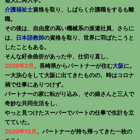
短大に再入学。
介護福祉士
資格を取り、しばらく介護職をするも離
職。
その後は、自由度の高い機械系の派遣社員、さらに
は、
日本語教師
の資格を取り、世界に羽ばたこうと
したこともある。
そんな紆余曲折があった中、仕切り直し、
2020年2月
、長崎県からパートナーが住む
大阪
に。
一大決心をして大阪に出てきたものの、時はコロナ
禍で仕事にありつけず。
パートナーの家に転がり込み、その娘さんと三人で
奇妙な共同生活をし、
やっと見つけたスーパーでパートの仕事で生計を立
てていた。
2020年12月
、パートナーが持ち帰ってきた一枚の