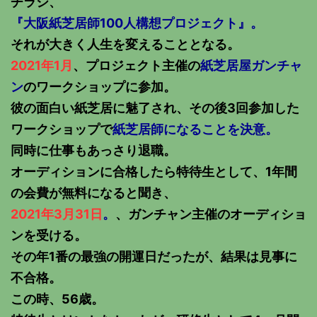
チラシ、
『大阪紙芝居師100人構想プロジェクト』。
それが大きく人生を変えることとなる。
2021年1月
、プロジェクト主催の
紙芝居屋ガンチャ
ン
のワークショップに参加。
彼の面白い紙芝居に魅了され、その後3回参加した
ワークショップで
紙芝居師になることを決意。
同時に仕事もあっさり退職。
オーディションに合格したら特待生として、1年間
の会費が無料になると聞き、
2021年3月31日
。
、ガンチャン主催のオーディショ
ンを受ける。
その年1番の最強の開運日だったが、結果は見事に
不合格。
この時、56歳。