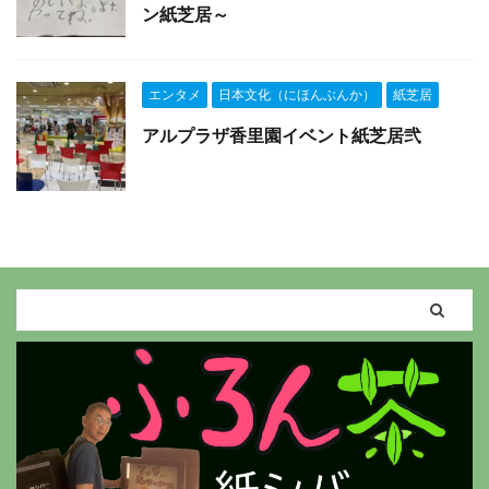
ン紙芝居～
エンタメ
日本文化（にほんぶんか）
紙芝居
アルプラザ香里園イベント紙芝居弐