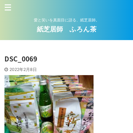
愛と笑いを真面目に語る、紙芝居師。
紙芝居師 ふろん茶
DSC_0069
2022年2月8日