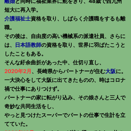
離婚
と同時に福祉業界に舵をきり、48歳で西九州
短大に再入学。
介護福祉士
資格を取り、しばらく介護職をするも離
職。
その後は、自由度の高い機械系の派遣社員、さらに
は、
日本語教師
の資格を取り、世界に羽ばたこうと
したこともある。
そんな紆余曲折があった中、仕切り直し、
2020年2月
、長崎県からパートナーが住む
大阪
に。
一大決心をして大阪に出てきたものの、時はコロナ
禍で仕事にありつけず。
パートナーの家に転がり込み、その娘さんと三人で
奇妙な共同生活をし、
やっと見つけたスーパーでパートの仕事で生計を立
てていた。