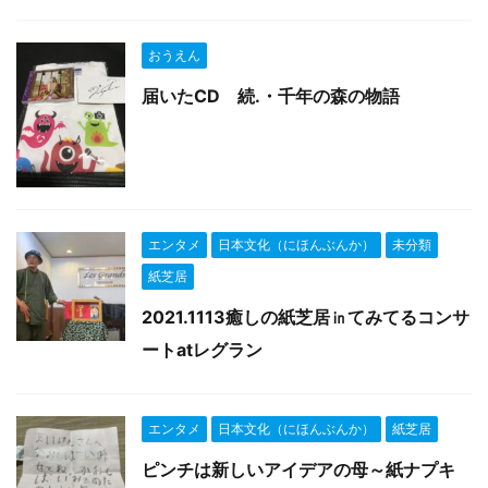
おうえん
届いたCD 続.・千年の森の物語
エンタメ
日本文化（にほんぶんか）
未分類
紙芝居
2021.1113癒しの紙芝居㏌てみてるコンサ
ートatレグラン
エンタメ
日本文化（にほんぶんか）
紙芝居
ピンチは新しいアイデアの母～紙ナプキ