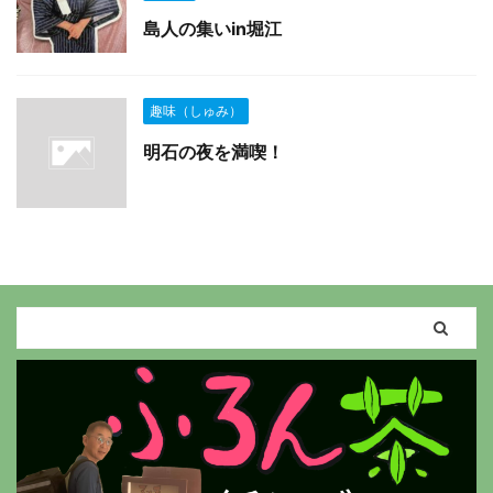
島人の集いin堀江
趣味（しゅみ）
明石の夜を満喫！