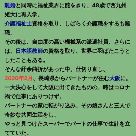
離婚
と同時に福祉業界に舵をきり、48歳で西九州
短大に再入学。
介護福祉士
資格を取り、しばらく介護職をするも離
職。
その後は、自由度の高い機械系の派遣社員、さらに
は、
日本語教師
の資格を取り、世界に羽ばたこうと
したこともある。
そんな紆余曲折があった中、仕切り直し、
2020年2月
、長崎県からパートナーが住む
大阪
に。
一大決心をして大阪に出てきたものの、時はコロナ
禍で仕事にありつけず。
パートナーの家に転がり込み、その娘さんと三人で
奇妙な共同生活をし、
やっと見つけたスーパーでパートの仕事で生計を立
てていた。