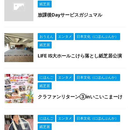
紙芝居
放課後Dayサービスガジュマル
おうえん
エンタメ
日本文化（にほんぶんか）
紙芝居
LIFE IS大ホールこけら落とし紙芝居公演
にほんご
エンタメ
日本文化（にほんぶんか）
紙芝居
クラファンリターン③inいこいこまーけ
にほんご
エンタメ
日本文化（にほんぶんか）
紙芝居